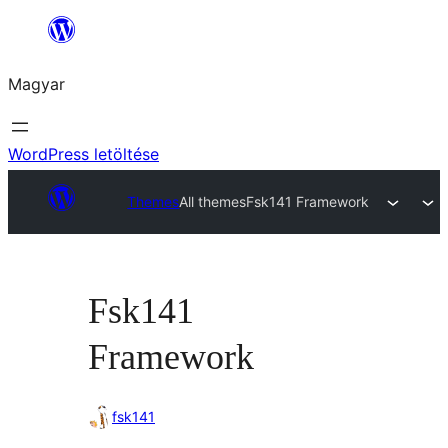
Ugrás
a
Magyar
tartalomhoz
WordPress letöltése
Themes
All themes
Fsk141 Framework
Fsk141
Framework
fsk141