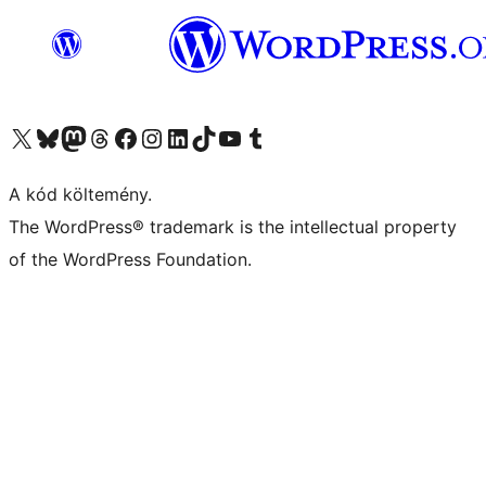
Visit our X (formerly Twitter) account
Visit our Bluesky account
Twitter csatornánk
Visit our Threads account
Facebook oldalunk megtekintése
Visit our Instagram account
Visit our LinkedIn account
Visit our TikTok account
Visit our YouTube channel
Visit our Tumblr account
A kód költemény.
The WordPress® trademark is the intellectual property
of the WordPress Foundation.