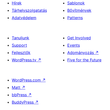
Hírek
Sablonok
Tárhelyszolgatatás
Bővítmények
Adatvédelem
Patterns
Tanuljunk
Get Involved
Support
Events
Fejlesztők
Adományozás
↗
WordPress.tv
↗
Five for the Future
WordPress.com
↗
Matt
↗
bbPress
↗
BuddyPress
↗