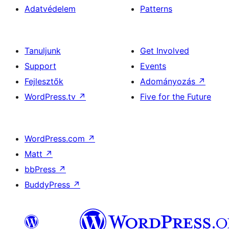
Adatvédelem
Patterns
Tanuljunk
Get Involved
Support
Events
Fejlesztők
Adományozás
↗
WordPress.tv
↗
Five for the Future
WordPress.com
↗
Matt
↗
bbPress
↗
BuddyPress
↗