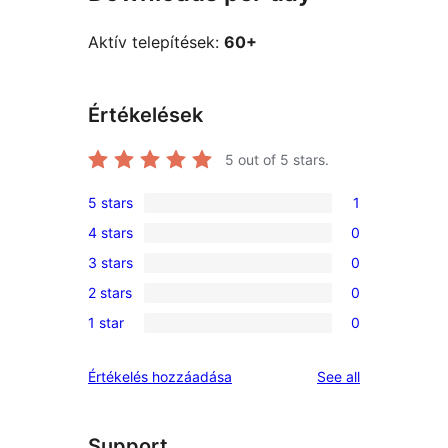
Aktív telepítések:
60+
Értékelések
5
out of 5 stars.
5 stars
1
1
4 stars
0
5-
0
3 stars
0
star
4-
0
review
2 stars
0
star
3-
0
reviews
1 star
0
star
2-
0
reviews
star
1-
reviews
Értékelés hozzáadása
See all
reviews
star
reviews
Support