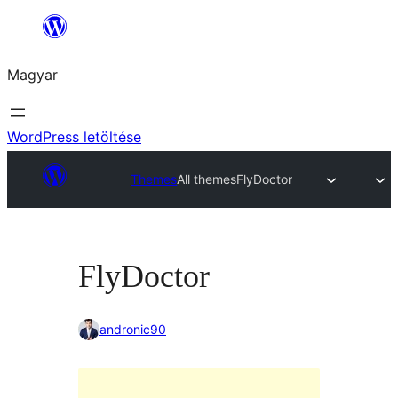
Ugrás
a
Magyar
tartalomhoz
WordPress letöltése
Themes
All themes
FlyDoctor
FlyDoctor
andronic90