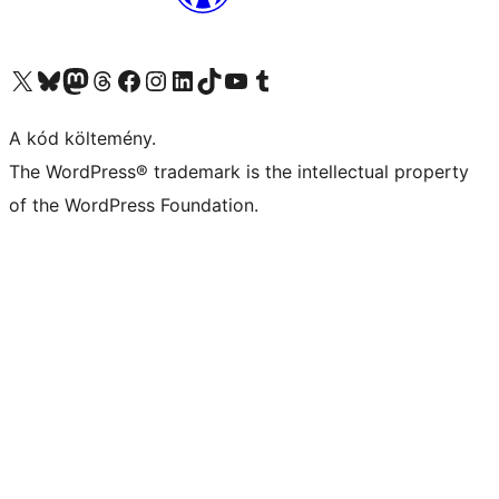
Visit our X (formerly Twitter) account
Visit our Bluesky account
Twitter csatornánk
Visit our Threads account
Facebook oldalunk megtekintése
Visit our Instagram account
Visit our LinkedIn account
Visit our TikTok account
Visit our YouTube channel
Visit our Tumblr account
A kód költemény.
The WordPress® trademark is the intellectual property
of the WordPress Foundation.