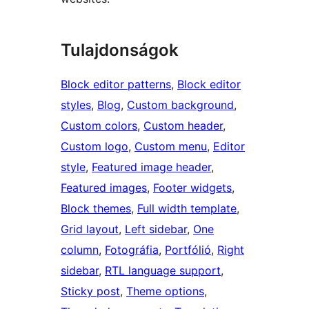
Tulajdonságok
Block editor patterns
, 
Block editor
styles
, 
Blog
, 
Custom background
, 
Custom colors
, 
Custom header
, 
Custom logo
, 
Custom menu
, 
Editor
style
, 
Featured image header
, 
Featured images
, 
Footer widgets
, 
Block themes
, 
Full width template
, 
Grid layout
, 
Left sidebar
, 
One
column
, 
Fotográfia
, 
Portfólió
, 
Right
sidebar
, 
RTL language support
, 
Sticky post
, 
Theme options
, 