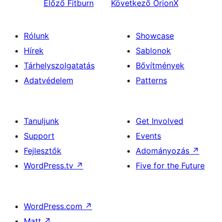
Előző
Fitburn
Következő
OrionX
Rólunk
Showcase
Hírek
Sablonok
Tárhelyszolgatatás
Bővítmények
Adatvédelem
Patterns
Tanuljunk
Get Involved
Support
Events
Fejlesztők
Adományozás
↗
WordPress.tv
↗
Five for the Future
WordPress.com
↗
Matt
↗