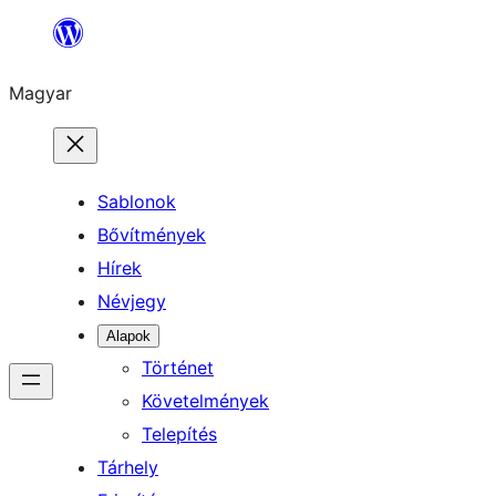
Ugrás
a
Magyar
tartalomhoz
Sablonok
Bővítmények
Hírek
Névjegy
Alapok
Történet
Követelmények
Telepítés
Tárhely