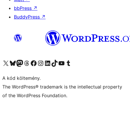
bbPress
↗
BuddyPress
↗
Visit our X (formerly Twitter) account
Visit our Bluesky account
Twitter csatornánk
Visit our Threads account
Facebook oldalunk megtekintése
Visit our Instagram account
Visit our LinkedIn account
Visit our TikTok account
Visit our YouTube channel
Visit our Tumblr account
A kód költemény.
The WordPress® trademark is the intellectual property
of the WordPress Foundation.