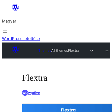
Ugrás
a
Magyar
tartalomhoz
WordPress letöltése
Themes
All themes
Flextra
Flextra
wpdive