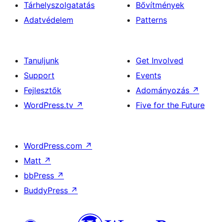
Tárhelyszolgatatás
Bővítmények
Adatvédelem
Patterns
Tanuljunk
Get Involved
Support
Events
Fejlesztők
Adományozás
↗
WordPress.tv
↗
Five for the Future
WordPress.com
↗
Matt
↗
bbPress
↗
BuddyPress
↗