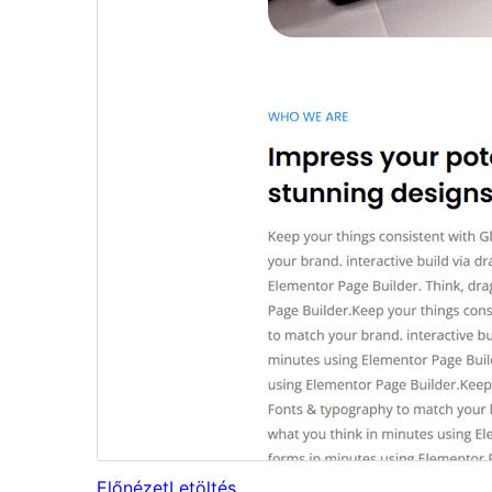
Előnézet
Letöltés