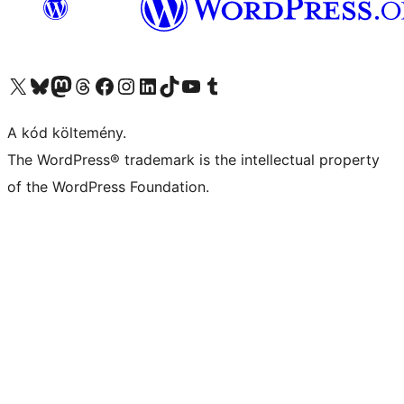
Visit our X (formerly Twitter) account
Visit our Bluesky account
Twitter csatornánk
Visit our Threads account
Facebook oldalunk megtekintése
Visit our Instagram account
Visit our LinkedIn account
Visit our TikTok account
Visit our YouTube channel
Visit our Tumblr account
A kód költemény.
The WordPress® trademark is the intellectual property
of the WordPress Foundation.