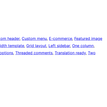
tom header
, 
Custom menu
, 
E-commerce
, 
Featured image
width template
, 
Grid layout
, 
Left sidebar
, 
One column
, 
options
, 
Threaded comments
, 
Translation ready
, 
Two