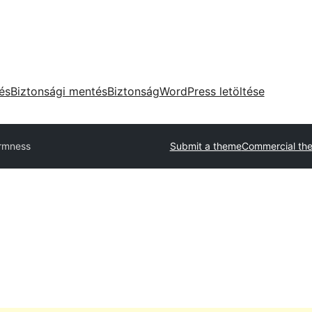
tés
Biztonsági mentés
Biztonság
WordPress letöltése
irmness
Submit a theme
Commercial th