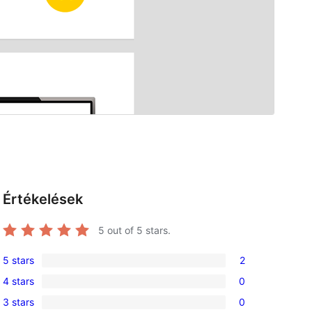
Értékelések
5
out of 5 stars.
5 stars
2
2
4 stars
0
5-
0
3 stars
0
star
4-
0