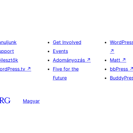
anuljunk
Get Involved
WordPres
upport
Events
↗
ejlesztők
Adományozás
↗
Matt
↗
ordPress.tv
↗
Five for the
bbPress
Future
BuddyPre
Magyar