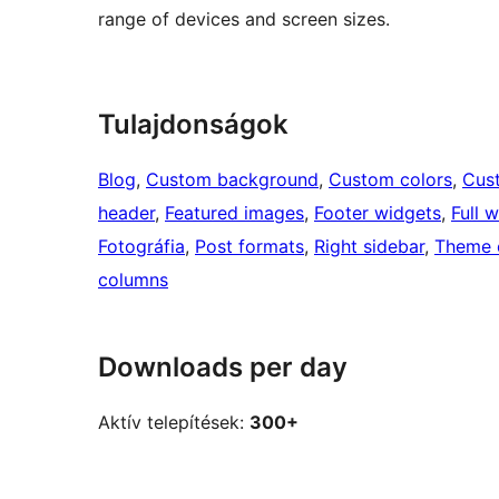
range of devices and screen sizes.
Tulajdonságok
Blog
, 
Custom background
, 
Custom colors
, 
Cus
header
, 
Featured images
, 
Footer widgets
, 
Full 
Fotográfia
, 
Post formats
, 
Right sidebar
, 
Theme 
columns
Downloads per day
Aktív telepítések:
300+