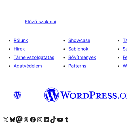
Előző
szakmai
Rólunk
Showcase
T
Hírek
Sablonok
S
Tárhelyszolgatatás
Bővítmények
F
Adatvédelem
Patterns
W
Visit our X (formerly Twitter) account
Visit our Bluesky account
Twitter csatornánk
Visit our Threads account
Facebook oldalunk megtekintése
Visit our Instagram account
Visit our LinkedIn account
Visit our TikTok account
Visit our YouTube channel
Visit our Tumblr account