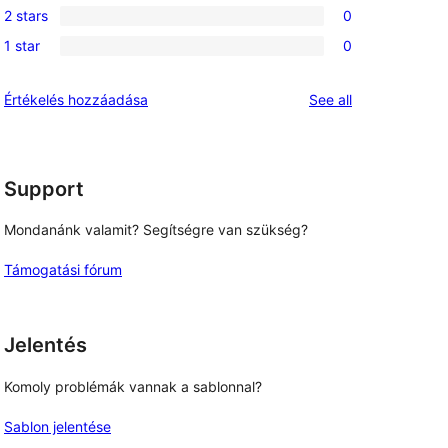
reviews
2 stars
0
star
3-
0
reviews
1 star
0
star
2-
0
reviews
star
1-
reviews
Értékelés hozzáadása
See all
reviews
star
reviews
Support
Mondanánk valamit? Segítségre van szükség?
Támogatási fórum
Jelentés
Komoly problémák vannak a sablonnal?
Sablon jelentése