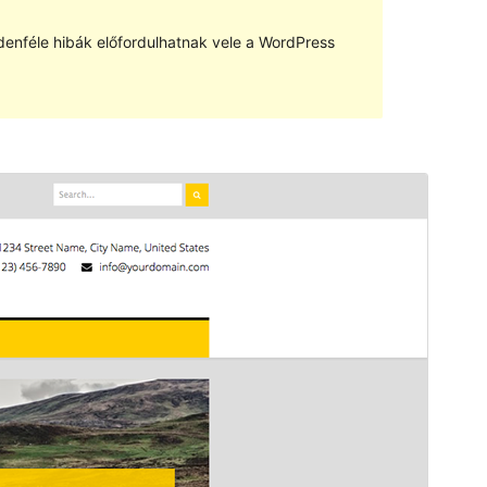
denféle hibák előfordulhatnak vele a WordPress
Előnézet
Letöltés
Verzió
1.0.5.2
Last updated
2016.10.13.
Active installations
300+
Theme homepage