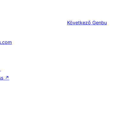
Következő
Genbu
s.com
↗
ss
↗