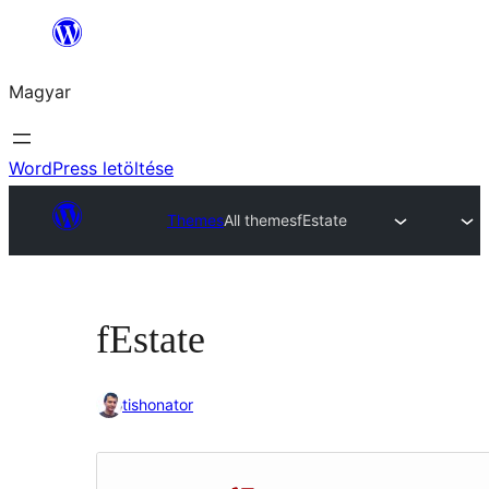
Ugrás
a
Magyar
tartalomhoz
WordPress letöltése
Themes
All themes
fEstate
fEstate
tishonator