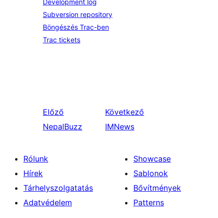
Development log
Subversion repository
Böngészés Trac-ben
Trac tickets
Előző
Következő
NepalBuzz
IMNews
Rólunk
Showcase
Hírek
Sablonok
Tárhelyszolgatatás
Bővítmények
Adatvédelem
Patterns