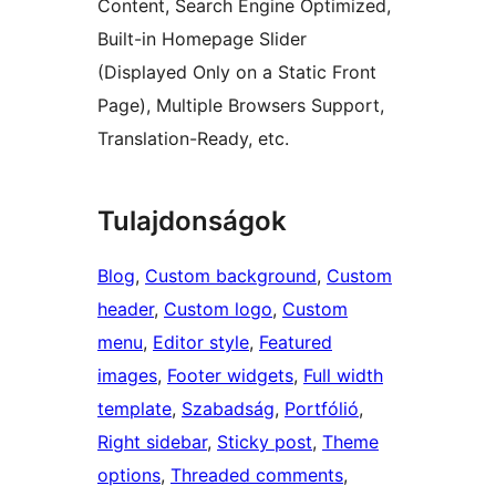
Content, Search Engine Optimized,
Built-in Homepage Slider
(Displayed Only on a Static Front
Page), Multiple Browsers Support,
Translation-Ready, etc.
Tulajdonságok
Blog
, 
Custom background
, 
Custom
header
, 
Custom logo
, 
Custom
menu
, 
Editor style
, 
Featured
images
, 
Footer widgets
, 
Full width
template
, 
Szabadság
, 
Portfólió
, 
Right sidebar
, 
Sticky post
, 
Theme
options
, 
Threaded comments
, 