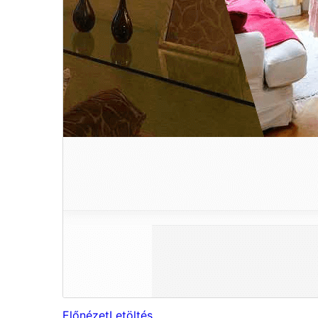
Előnézet
Letöltés