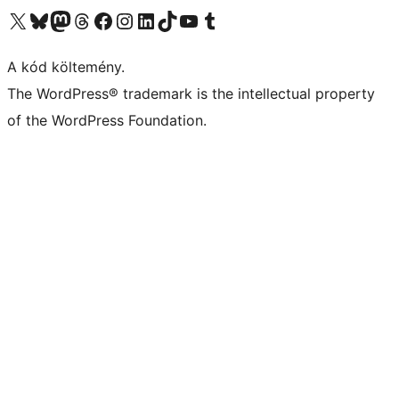
Visit our X (formerly Twitter) account
Visit our Bluesky account
Twitter csatornánk
Visit our Threads account
Facebook oldalunk megtekintése
Visit our Instagram account
Visit our LinkedIn account
Visit our TikTok account
Visit our YouTube channel
Visit our Tumblr account
A kód költemény.
The WordPress® trademark is the intellectual property
of the WordPress Foundation.