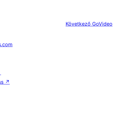
Következő
GoVideo
s.com
↗
ss
↗