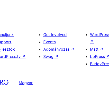
anuljunk
Get Involved
WordPres
upport
Events
↗
ejlesztők
Adományozás
↗
Matt
↗
ordPress.tv
↗
Swag
↗
bbPress
BuddyPre
Magyar