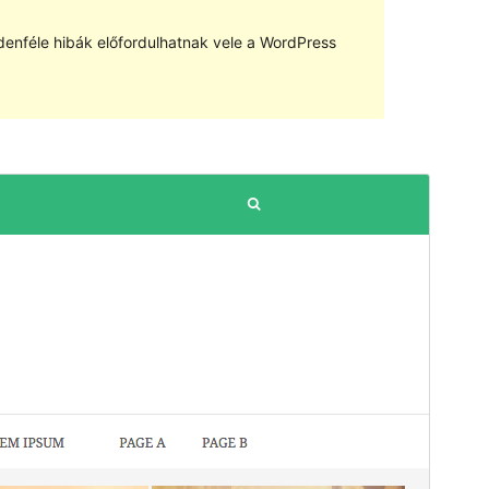
denféle hibák előfordulhatnak vele a WordPress
Előnézet
Letöltés
Verzió
1.0.1
Last updated
2018.11.30.
Active installations
10+
WordPress version
4.0