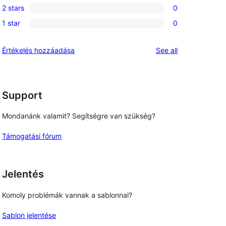
review
2 stars
0
star
3-
0
reviews
1 star
0
star
2-
0
reviews
star
1-
reviews
Értékelés hozzáadása
See all
reviews
star
reviews
Support
Mondanánk valamit? Segítségre van szükség?
Támogatási fórum
Jelentés
Komoly problémák vannak a sablonnal?
Sablon jelentése