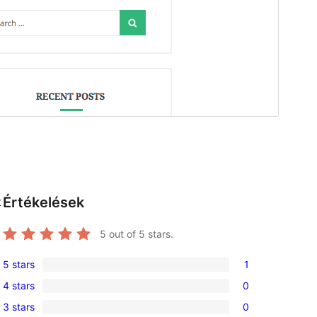
Értékelések
t
5
out of 5 stars.
5 stars
1
1
4 stars
0
5-
0
3 stars
0
star
4-
0