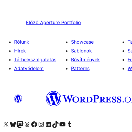
Előző
Aperture Portfolio
Rólunk
Showcase
T
Hírek
Sablonok
S
Tárhelyszolgatatás
Bővítmények
F
Adatvédelem
Patterns
W
Visit our X (formerly Twitter) account
Visit our Bluesky account
Twitter csatornánk
Visit our Threads account
Facebook oldalunk megtekintése
Visit our Instagram account
Visit our LinkedIn account
Visit our TikTok account
Visit our YouTube channel
Visit our Tumblr account