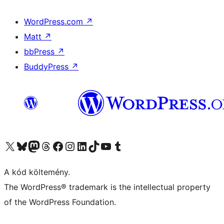
WordPress.com
↗
Matt
↗
bbPress
↗
BuddyPress
↗
Visit our X (formerly Twitter) account
Visit our Bluesky account
Twitter csatornánk
Visit our Threads account
Facebook oldalunk megtekintése
Visit our Instagram account
Visit our LinkedIn account
Visit our TikTok account
Visit our YouTube channel
Visit our Tumblr account
A kód költemény.
The WordPress® trademark is the intellectual property
of the WordPress Foundation.