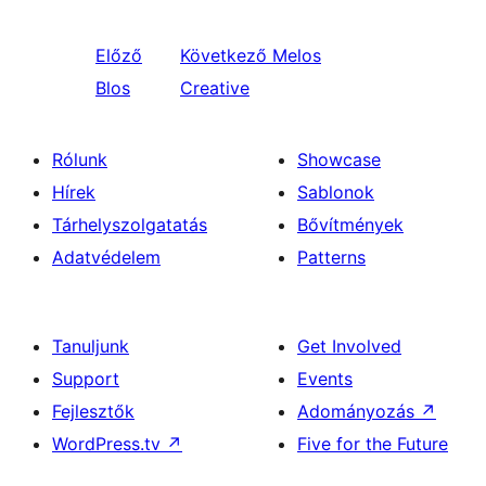
Előző
Következő
Melos
Blos
Creative
Rólunk
Showcase
Hírek
Sablonok
Tárhelyszolgatatás
Bővítmények
Adatvédelem
Patterns
Tanuljunk
Get Involved
Support
Events
Fejlesztők
Adományozás
↗
WordPress.tv
↗
Five for the Future