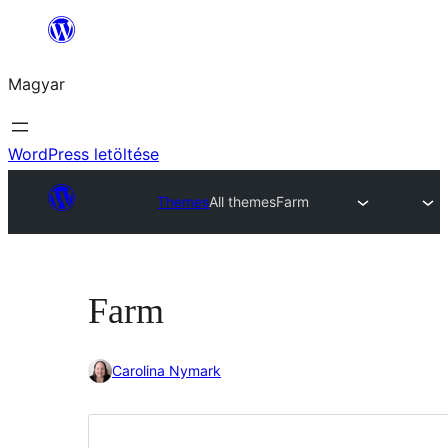
Ugrás
a
Magyar
tartalomhoz
WordPress letöltése
Themes
All themes
Farm
Farm
Carolina Nymark