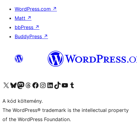
WordPress.com
↗
Matt
↗
bbPress
↗
BuddyPress
↗
Visit our X (formerly Twitter) account
Visit our Bluesky account
Twitter csatornánk
Visit our Threads account
Facebook oldalunk megtekintése
Visit our Instagram account
Visit our LinkedIn account
Visit our TikTok account
Visit our YouTube channel
Visit our Tumblr account
A kód költemény.
The WordPress® trademark is the intellectual property
of the WordPress Foundation.