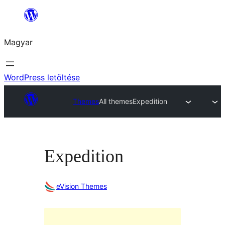
Ugrás
a
Magyar
tartalomhoz
WordPress letöltése
Themes
All themes
Expedition
Expedition
eVision Themes