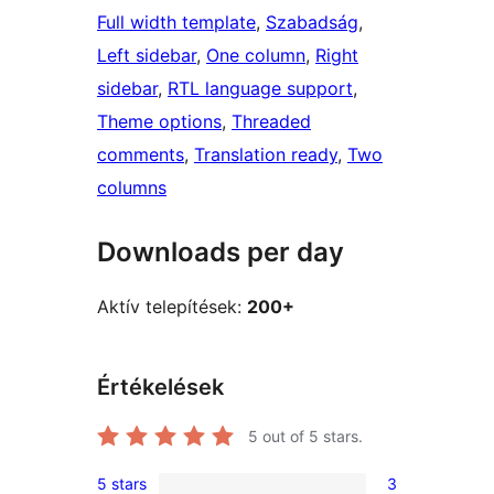
Full width template
, 
Szabadság
, 
Left sidebar
, 
One column
, 
Right
sidebar
, 
RTL language support
, 
Theme options
, 
Threaded
comments
, 
Translation ready
, 
Two
columns
Downloads per day
Aktív telepítések:
200+
Értékelések
5
out of 5 stars.
5 stars
3