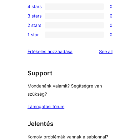
3
4 stars
0
5-
0
3 stars
0
star
4-
0
reviews
2 stars
0
star
3-
0
reviews
1 star
0
star
2-
0
reviews
star
1-
reviews
Értékelés hozzáadása
See all
reviews
star
reviews
Support
Mondanánk valamit? Segítségre van
szükség?
Támogatási fórum
Jelentés
Komoly problémák vannak a sablonnal?