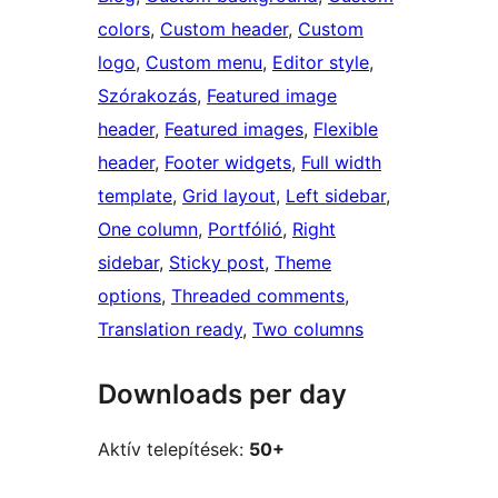
colors
, 
Custom header
, 
Custom
logo
, 
Custom menu
, 
Editor style
, 
Szórakozás
, 
Featured image
header
, 
Featured images
, 
Flexible
header
, 
Footer widgets
, 
Full width
template
, 
Grid layout
, 
Left sidebar
, 
One column
, 
Portfólió
, 
Right
sidebar
, 
Sticky post
, 
Theme
options
, 
Threaded comments
, 
Translation ready
, 
Two columns
Downloads per day
Aktív telepítések:
50+