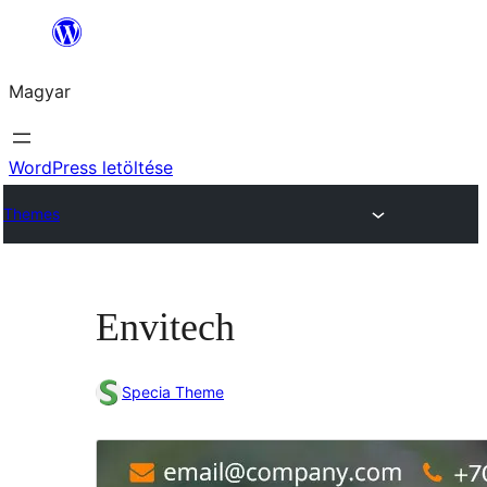
Ugrás
a
Magyar
tartalomhoz
WordPress letöltése
Themes
Envitech
Specia Theme