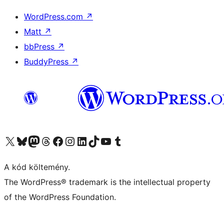
WordPress.com
↗
Matt
↗
bbPress
↗
BuddyPress
↗
Visit our X (formerly Twitter) account
Visit our Bluesky account
Twitter csatornánk
Visit our Threads account
Facebook oldalunk megtekintése
Visit our Instagram account
Visit our LinkedIn account
Visit our TikTok account
Visit our YouTube channel
Visit our Tumblr account
A kód költemény.
The WordPress® trademark is the intellectual property
of the WordPress Foundation.