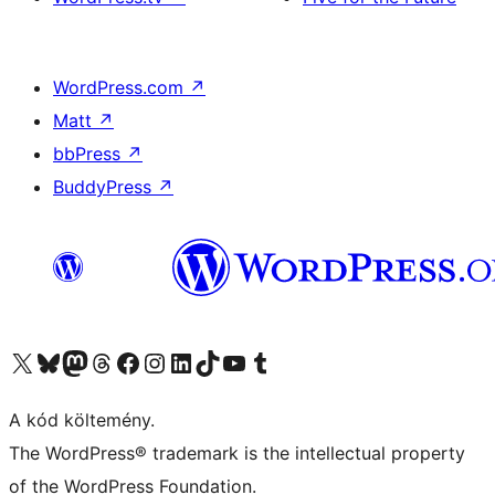
WordPress.com
↗
Matt
↗
bbPress
↗
BuddyPress
↗
Visit our X (formerly Twitter) account
Visit our Bluesky account
Twitter csatornánk
Visit our Threads account
Facebook oldalunk megtekintése
Visit our Instagram account
Visit our LinkedIn account
Visit our TikTok account
Visit our YouTube channel
Visit our Tumblr account
A kód költemény.
The WordPress® trademark is the intellectual property
of the WordPress Foundation.