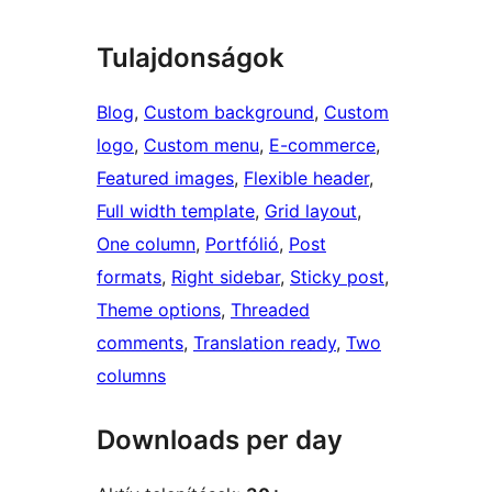
Tulajdonságok
Blog
, 
Custom background
, 
Custom
logo
, 
Custom menu
, 
E-commerce
, 
Featured images
, 
Flexible header
, 
Full width template
, 
Grid layout
, 
One column
, 
Portfólió
, 
Post
formats
, 
Right sidebar
, 
Sticky post
, 
Theme options
, 
Threaded
comments
, 
Translation ready
, 
Two
columns
Downloads per day