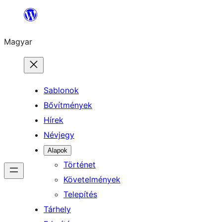
Ugrás
a
Magyar
tartalomhoz
Sablonok
Bővítmények
Hírek
Névjegy
Alapok
Történet
Követelmények
Telepítés
Tárhely