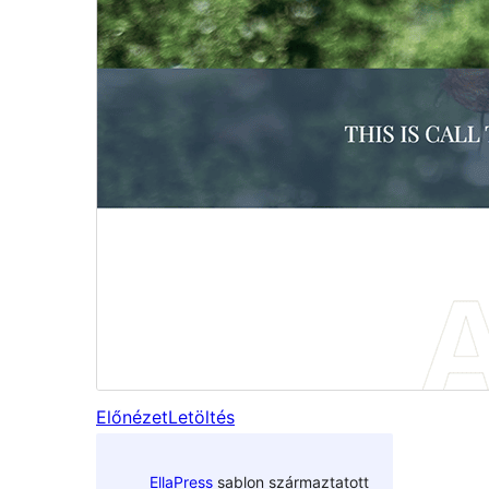
Előnézet
Letöltés
EllaPress
sablon származtatott