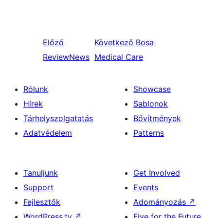
Előző
Következő
Bosa
ReviewNews
Medical Care
Rólunk
Showcase
Hírek
Sablonok
Tárhelyszolgatatás
Bővítmények
Adatvédelem
Patterns
Tanuljunk
Get Involved
Support
Events
Fejlesztők
Adományozás
↗
WordPress.tv
↗
Five for the Future