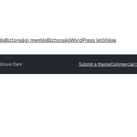
tés
Biztonsági mentés
Biztonság
WordPress letöltése
eGrove Dark
Submit a theme
Commercial 