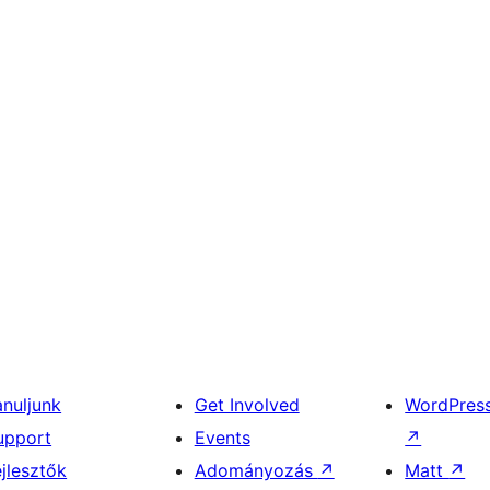
anuljunk
Get Involved
WordPres
upport
Events
↗
ejlesztők
Adományozás
↗
Matt
↗