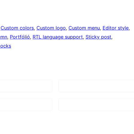
 
Custom colors
, 
Custom logo
, 
Custom menu
, 
Editor style
, 
umn
, 
Portfólió
, 
RTL language support
, 
Sticky post
, 
locks