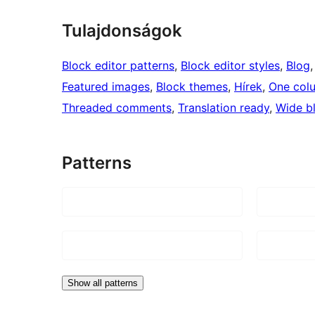
Tulajdonságok
Block editor patterns
, 
Block editor styles
, 
Blog
,
Featured images
, 
Block themes
, 
Hírek
, 
One col
Threaded comments
, 
Translation ready
, 
Wide b
Patterns
Show all patterns