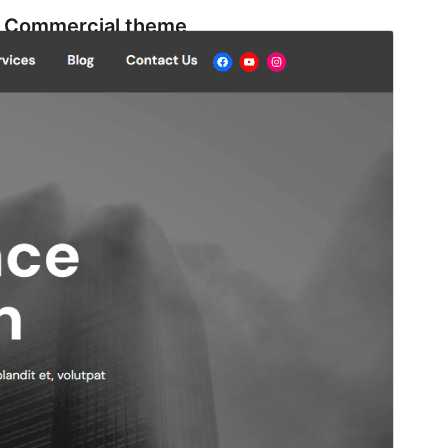
Commercial theme
This theme is free but offers additional paid
commercial upgrades or support.
Előnézet
Letöltés
EliteGrove
sablon származtatott sablona
Verzió
1.2
Last updated
2026.06.26.
Active installations
60+
WordPress version
6.0
PHP version
7.0
Theme homepage