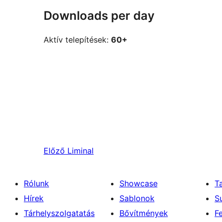
Downloads per day
Aktív telepítések:
60+
Előző
Liminal
Rólunk
Showcase
T
Hírek
Sablonok
S
Tárhelyszolgatatás
Bővítmények
F