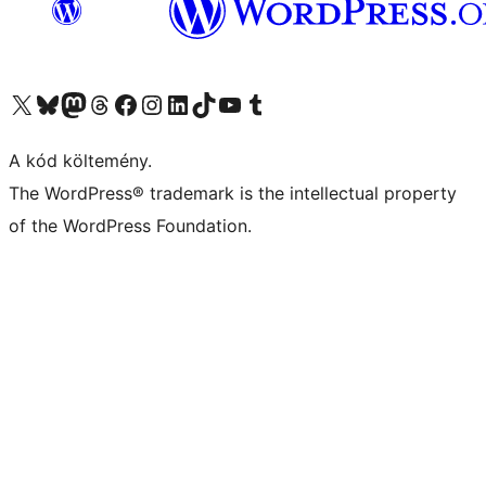
Visit our X (formerly Twitter) account
Visit our Bluesky account
Twitter csatornánk
Visit our Threads account
Facebook oldalunk megtekintése
Visit our Instagram account
Visit our LinkedIn account
Visit our TikTok account
Visit our YouTube channel
Visit our Tumblr account
A kód költemény.
The WordPress® trademark is the intellectual property
of the WordPress Foundation.