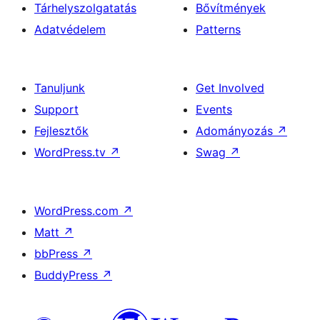
Tárhelyszolgatatás
Bővítmények
Adatvédelem
Patterns
Tanuljunk
Get Involved
Support
Events
Fejlesztők
Adományozás
↗
WordPress.tv
↗
Swag
↗
WordPress.com
↗
Matt
↗
bbPress
↗
BuddyPress
↗