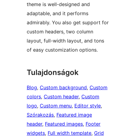
theme is well-designed and
adaptable, and it performs
admirably. You also get support for
custom headers, two column
layout, full-width layout, and tons
of easy customization options.
Tulajdonságok
Blog
, 
Custom background
, 
Custom
colors
, 
Custom header
, 
Custom
logo
, 
Custom menu
, 
Editor style
, 
Szórakozás
, 
Featured image
header
, 
Featured images
, 
Footer
widgets
, 
Full width template
, 
Grid