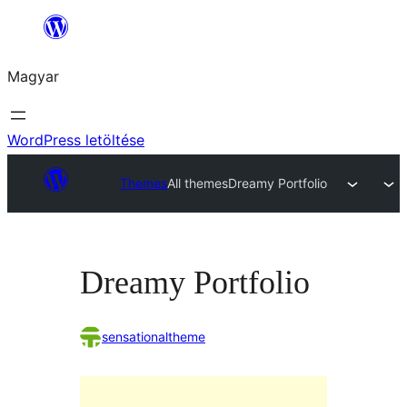
Ugrás
a
Magyar
tartalomhoz
WordPress letöltése
Themes
All themes
Dreamy Portfolio
Dreamy Portfolio
sensationaltheme