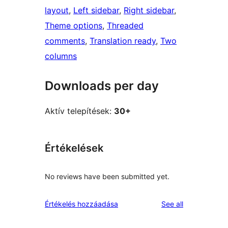
layout
, 
Left sidebar
, 
Right sidebar
, 
Theme options
, 
Threaded
comments
, 
Translation ready
, 
Two
columns
Downloads per day
Aktív telepítések:
30+
Értékelések
No reviews have been submitted yet.
reviews
Értékelés hozzáadása
See all