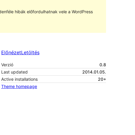
denféle hibák előfordulhatnak vele a WordPress
Előnézet
Letöltés
Verzió
0.8
Last updated
2014.01.05.
Active installations
20+
Theme homepage