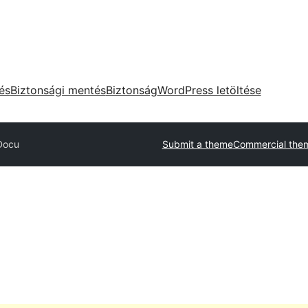
tés
Biztonsági mentés
Biztonság
WordPress letöltése
Docu
Submit a theme
Commercial the