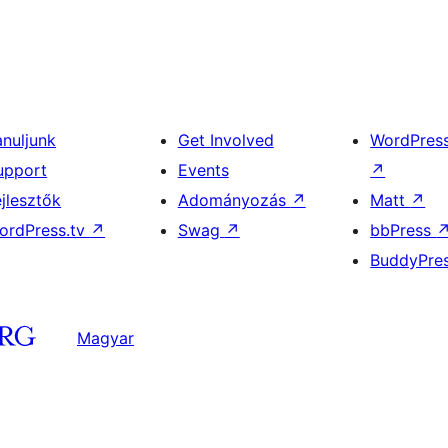
anuljunk
Get Involved
WordPres
upport
Events
↗
ejlesztők
Adományozás
↗
Matt
↗
ordPress.tv
↗
Swag
↗
bbPress
BuddyPre
Magyar