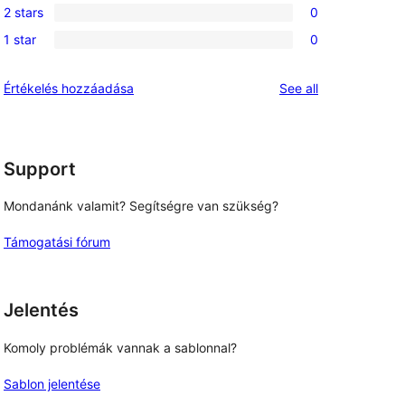
review
2 stars
0
star
3-
0
reviews
1 star
0
star
2-
0
reviews
star
1-
reviews
Értékelés hozzáadása
See all
reviews
star
reviews
Support
Mondanánk valamit? Segítségre van szükség?
Támogatási fórum
Jelentés
Komoly problémák vannak a sablonnal?
Sablon jelentése