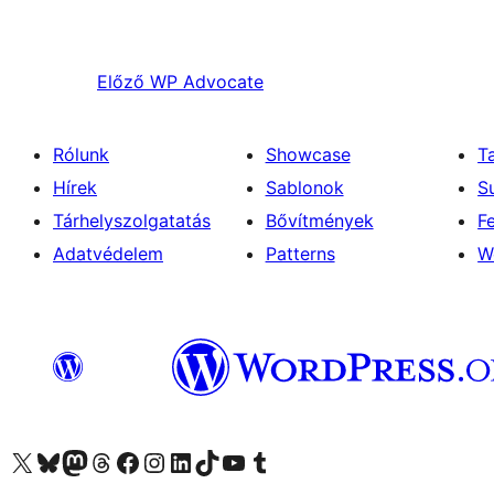
Előző
WP Advocate
Rólunk
Showcase
T
Hírek
Sablonok
S
Tárhelyszolgatatás
Bővítmények
F
Adatvédelem
Patterns
W
Visit our X (formerly Twitter) account
Visit our Bluesky account
Twitter csatornánk
Visit our Threads account
Facebook oldalunk megtekintése
Visit our Instagram account
Visit our LinkedIn account
Visit our TikTok account
Visit our YouTube channel
Visit our Tumblr account