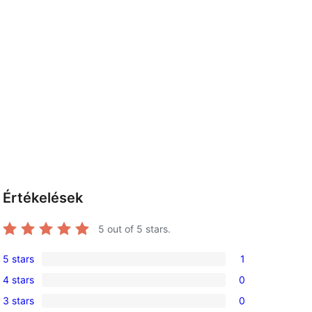
Értékelések
5
out of 5 stars.
5 stars
1
1
4 stars
0
5-
0
3 stars
0
star
4-
0