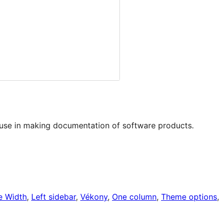
use in making documentation of software products.
le Width
, 
Left sidebar
, 
Vékony
, 
One column
, 
Theme options
, 