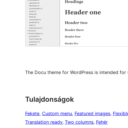
The Docu theme for WordPress is intended for 
Tulajdonságok
Fekete
, 
Custom menu
, 
Featured images
, 
Flexib
Translation ready
, 
Two columns
, 
Fehér