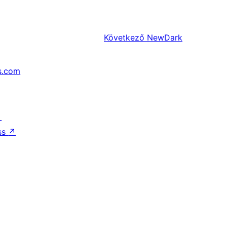
Következő
NewDark
s.com
↗
ss
↗