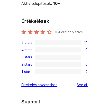
Aktív telepítések:
10+
Értékelések
4.4
out of 5 stars.
5 stars
11
11
4 stars
0
5-
0
3 stars
0
star
4-
0
reviews
2 stars
0
star
3-
0
reviews
1 star
2
star
2-
2
reviews
star
1-
reviews
Értékelés hozzáadása
See all
reviews
star
reviews
Support