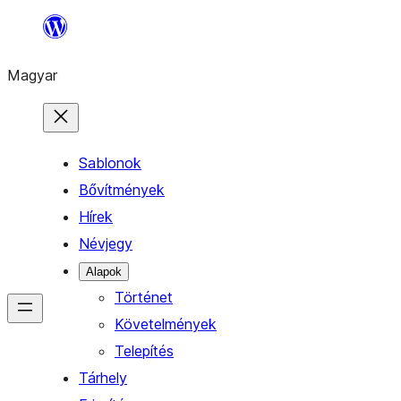
Ugrás
a
Magyar
tartalomhoz
Sablonok
Bővítmények
Hírek
Névjegy
Alapok
Történet
Követelmények
Telepítés
Tárhely