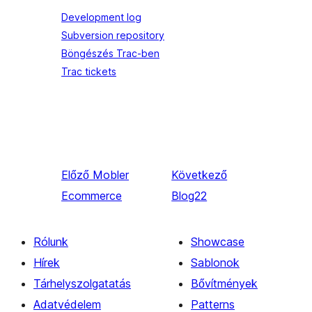
Development log
Subversion repository
Böngészés Trac-ben
Trac tickets
Előző
Mobler
Következő
Ecommerce
Blog22
Rólunk
Showcase
Hírek
Sablonok
Tárhelyszolgatatás
Bővítmények
Adatvédelem
Patterns