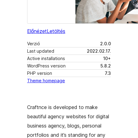
Előnézet
Letöltés
Verzió
2.0.0
Last updated
2022.02.17.
Active installations
10+
WordPress version
5.8.2
PHP version
7.3
Theme homepage
Craftnce is developed to make
beautiful agency websites for digital
business agency, blogs, personal
portfolios and it’s standing for any