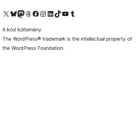
Visit our X (formerly Twitter) account
Visit our Bluesky account
Twitter csatornánk
Visit our Threads account
Facebook oldalunk megtekintése
Visit our Instagram account
Visit our LinkedIn account
Visit our TikTok account
Visit our YouTube channel
Visit our Tumblr account
A kód költemény.
The WordPress® trademark is the intellectual property of
the WordPress Foundation.