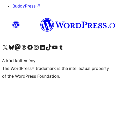
BuddyPress
↗
Visit our X (formerly Twitter) account
Visit our Bluesky account
Twitter csatornánk
Visit our Threads account
Facebook oldalunk megtekintése
Visit our Instagram account
Visit our LinkedIn account
Visit our TikTok account
Visit our YouTube channel
Visit our Tumblr account
A kód költemény.
The WordPress® trademark is the intellectual property
of the WordPress Foundation.