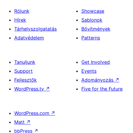
Rólunk
Showcase
Hírek
Sablonok
Tárhelyszolgatatás
Bővítmények
Adatvédelem
Patterns
Tanuljunk
Get Involved
Support
Events
Fejlesztők
Adományozás
↗
WordPress.tv
↗
Five for the Future
WordPress.com
↗
Matt
↗
bbPress
↗