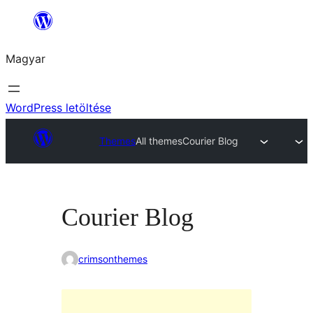
Ugrás
a
Magyar
tartalomhoz
WordPress letöltése
Themes
All themes
Courier Blog
Courier Blog
crimsonthemes