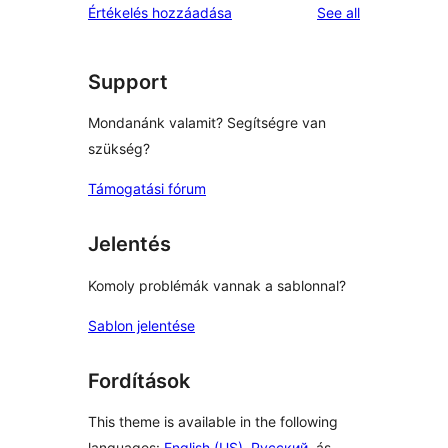
reviews
Értékelés hozzáadása
See all
Support
Mondanánk valamit? Segítségre van
szükség?
Támogatási fórum
Jelentés
Komoly problémák vannak a sablonnal?
Sablon jelentése
Fordítások
This theme is available in the following
languages:
English (US)
,
Русский
, ás