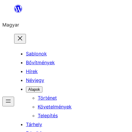
Ugrás
a
Magyar
tartalomhoz
Sablonok
Bővítmények
Hírek
Névjegy
Alapok
Történet
Követelmények
Telepítés
Tárhely