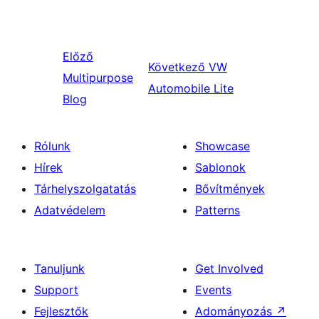
Előző
Következő
VW
Multipurpose
Automobile Lite
Blog
Rólunk
Showcase
Hírek
Sablonok
Tárhelyszolgatatás
Bővítmények
Adatvédelem
Patterns
Tanuljunk
Get Involved
Support
Events
Fejlesztők
Adományozás
↗