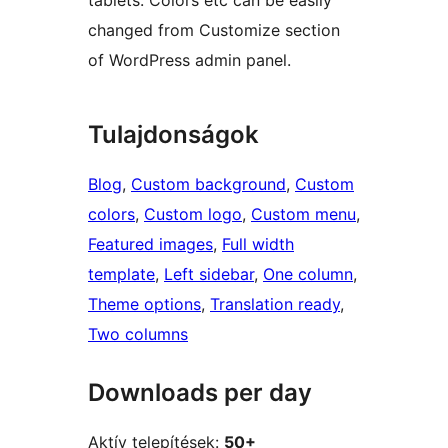
tablets. Colors etc can be easily
changed from Customize section
of WordPress admin panel.
Tulajdonságok
Blog
, 
Custom background
, 
Custom
colors
, 
Custom logo
, 
Custom menu
, 
Featured images
, 
Full width
template
, 
Left sidebar
, 
One column
, 
Theme options
, 
Translation ready
, 
Two columns
Downloads per day
Aktív telepítések:
50+