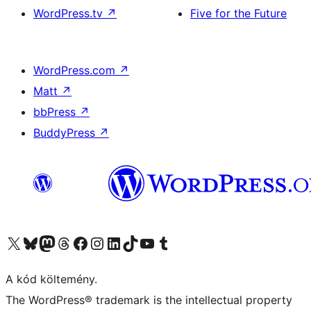
WordPress.tv
↗
Five for the Future
WordPress.com
↗
Matt
↗
bbPress
↗
BuddyPress
↗
Visit our X (formerly Twitter) account
Visit our Bluesky account
Twitter csatornánk
Visit our Threads account
Facebook oldalunk megtekintése
Visit our Instagram account
Visit our LinkedIn account
Visit our TikTok account
Visit our YouTube channel
Visit our Tumblr account
A kód költemény.
The WordPress® trademark is the intellectual property