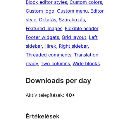
Block editor styles
, 
Custom colors
, 
Custom logo
, 
Custom menu
, 
Editor
style
, 
Oktatás
, 
Szórakozás
, 
Featured images
, 
Flexible header
, 
Footer widgets
, 
Grid layout
, 
Left
sidebar
, 
Hírek
, 
Right sidebar
, 
Threaded comments
, 
Translation
ready
, 
Two columns
, 
Wide blocks
Downloads per day
Aktív telepítések:
40+
Értékelések