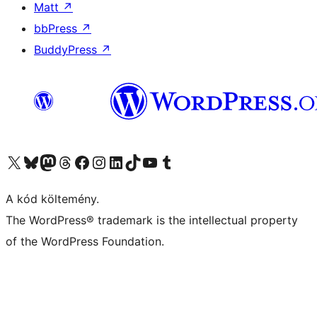
Matt
↗
bbPress
↗
BuddyPress
↗
Visit our X (formerly Twitter) account
Visit our Bluesky account
Twitter csatornánk
Visit our Threads account
Facebook oldalunk megtekintése
Visit our Instagram account
Visit our LinkedIn account
Visit our TikTok account
Visit our YouTube channel
Visit our Tumblr account
A kód költemény.
The WordPress® trademark is the intellectual property
of the WordPress Foundation.