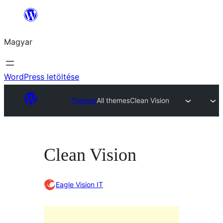
Ugrás
a
Magyar
tartalomhoz
WordPress letöltése
Themes
All themes
Clean Vision
Clean Vision
Eagle Vision IT