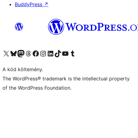
BuddyPress
↗
Visit our X (formerly Twitter) account
Visit our Bluesky account
Twitter csatornánk
Visit our Threads account
Facebook oldalunk megtekintése
Visit our Instagram account
Visit our LinkedIn account
Visit our TikTok account
Visit our YouTube channel
Visit our Tumblr account
A kód költemény.
The WordPress® trademark is the intellectual property
of the WordPress Foundation.