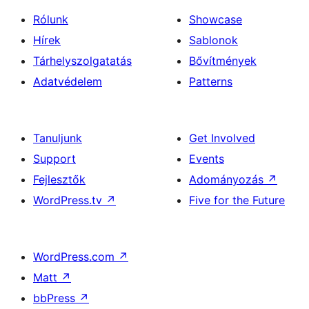
Rólunk
Showcase
Hírek
Sablonok
Tárhelyszolgatatás
Bővítmények
Adatvédelem
Patterns
Tanuljunk
Get Involved
Support
Events
Fejlesztők
Adományozás
↗
WordPress.tv
↗
Five for the Future
WordPress.com
↗
Matt
↗
bbPress
↗