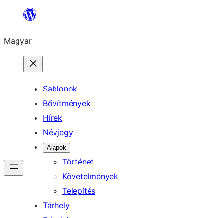
Ugrás
a
Magyar
tartalomhoz
Sablonok
Bővítmények
Hírek
Névjegy
Alapok
Történet
Követelmények
Telepítés
Tárhely