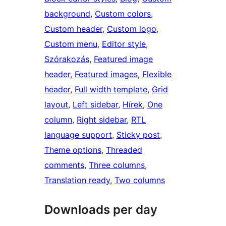
background
, 
Custom colors
, 
Custom header
, 
Custom logo
, 
Custom menu
, 
Editor style
, 
Szórakozás
, 
Featured image
header
, 
Featured images
, 
Flexible
header
, 
Full width template
, 
Grid
layout
, 
Left sidebar
, 
Hírek
, 
One
column
, 
Right sidebar
, 
RTL
language support
, 
Sticky post
, 
Theme options
, 
Threaded
comments
, 
Three columns
, 
Translation ready
, 
Two columns
Downloads per day