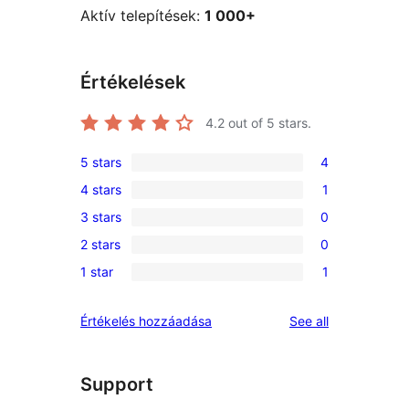
Aktív telepítések:
1 000+
Értékelések
4.2
out of 5 stars.
5 stars
4
4
4 stars
1
5-
1
3 stars
0
star
4-
0
reviews
2 stars
0
star
3-
0
review
1 star
1
star
2-
1
reviews
star
1-
reviews
Értékelés hozzáadása
See all
reviews
star
review
Support