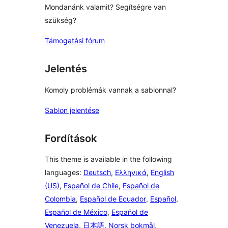
Mondanánk valamit? Segítségre van
szükség?
Támogatási fórum
Jelentés
Komoly problémák vannak a sablonnal?
Sablon jelentése
Fordítások
This theme is available in the following
languages:
Deutsch
,
Ελληνικά
,
English
(US)
,
Español de Chile
,
Español de
Colombia
,
Español de Ecuador
,
Español
,
Español de México
,
Español de
Venezuela
,
日本語
,
Norsk bokmål
,