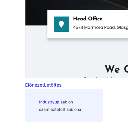
Előnézet
Letöltés
Industryup
sablon
származtatott sablona