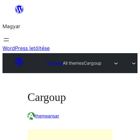
Ugrás
a
Magyar
tartalomhoz
WordPress letöltése
Themes
All themes
Cargoup
Cargoup
themeansar