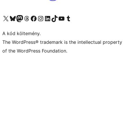
Visit our X (formerly Twitter) account
Visit our Bluesky account
Twitter csatornánk
Visit our Threads account
Facebook oldalunk megtekintése
Visit our Instagram account
Visit our LinkedIn account
Visit our TikTok account
Visit our YouTube channel
Visit our Tumblr account
A kód költemény.
The WordPress® trademark is the intellectual property
of the WordPress Foundation.