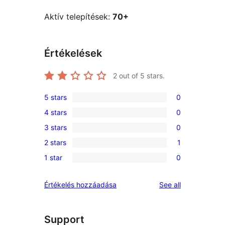
Aktív telepítések:
70+
Értékelések
2
out of 5 stars.
5 stars
0
0
4 stars
0
5-
0
3 stars
0
star
4-
0
reviews
2 stars
1
star
3-
1
reviews
1 star
0
star
2-
0
reviews
star
1-
reviews
Értékelés hozzáadása
See all
review
star
reviews
Support