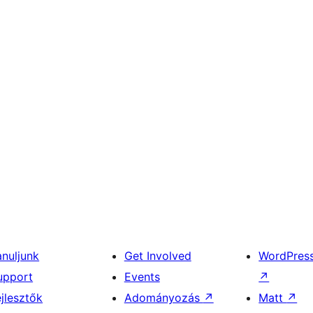
anuljunk
Get Involved
WordPres
upport
Events
↗
ejlesztők
Adományozás
↗
Matt
↗