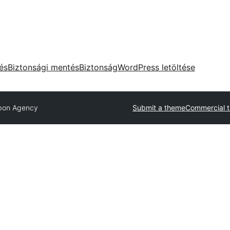
tés
Biztonsági mentés
Biztonság
WordPress letöltése
bon Agency
Submit a theme
Commercial 