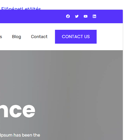
Előnézet
Letöltés
Verzió
1.0.0
Last updated
2025.05.29.
Active installations
100+
WordPress version
6.3
PHP version
7.4
Theme homepage