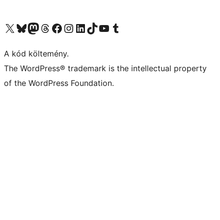
Visit our X (formerly Twitter) account
Visit our Bluesky account
Twitter csatornánk
Visit our Threads account
Facebook oldalunk megtekintése
Visit our Instagram account
Visit our LinkedIn account
Visit our TikTok account
Visit our YouTube channel
Visit our Tumblr account
A kód költemény.
The WordPress® trademark is the intellectual property
of the WordPress Foundation.