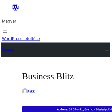
Ugrás
a
Magyar
tartalomhoz
WordPress letöltése
Themes
Business Blitz
tskk