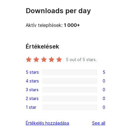
Downloads per day
Aktív telepítések:
1 000+
Értékelések
5
out of 5 stars.
5 stars
5
5
4 stars
0
5-
0
3 stars
0
star
4-
0
reviews
2 stars
0
star
3-
0
reviews
1 star
0
star
2-
0
reviews
star
1-
reviews
Értékelés hozzáadása
See all
reviews
star