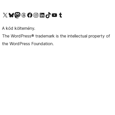
Visit our X (formerly Twitter) account
Visit our Bluesky account
Twitter csatornánk
Visit our Threads account
Facebook oldalunk megtekintése
Visit our Instagram account
Visit our LinkedIn account
Visit our TikTok account
Visit our YouTube channel
Visit our Tumblr account
A kód költemény.
The WordPress® trademark is the intellectual property of
the WordPress Foundation.