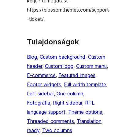
kérjen támogatást :
https://blossomthemes.com/support
-ticket/.
Tulajdonságok
Blog
, 
Custom background
, 
Custom
header
, 
Custom logo
, 
Custom menu
, 
E-commerce
, 
Featured images
, 
Footer widgets
, 
Full width template
, 
Left sidebar
, 
One column
, 
Fotográfia
, 
Right sidebar
, 
RTL
language support
, 
Theme options
, 
Threaded comments
, 
Translation
ready
, 
Two columns