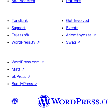
Adatvédelem
Patterns
Tanuljunk
Get Involved
Support
Events
Fejlesztők
Adományozás
↗
WordPress.tv
↗
Swag
↗
WordPress.com
↗
Matt
↗
bbPress
↗
BuddyPress
↗