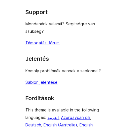
reviews
Support
Mondanánk valamit? Segítségre van
szükség?
Támogatási fórum
Jelentés
Komoly problémák vannak a sablonnal?
Sablon jelentése
Fordítások
This theme is available in the following
languages:
العربية
,
Azərbaycan dili
,
Deutsch
,
English (Australia)
,
English