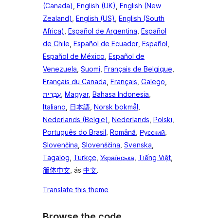
(Canada)
,
English (UK)
,
English (New
Zealand)
,
English (US)
,
English (South
Africa)
,
Español de Argentina
,
Español
de Chile
,
Español de Ecuador
,
Español
,
Español de México
,
Español de
Venezuela
,
Suomi
,
Français de Belgique
,
Français du Canada
,
Français
,
Galego
,
עִבְרִית
,
Magyar
,
Bahasa Indonesia
,
Italiano
,
日本語
,
Norsk bokmål
,
Nederlands (België)
,
Nederlands
,
Polski
,
Português do Brasil
,
Română
,
Русский
,
Slovenčina
,
Slovenščina
,
Svenska
,
Tagalog
,
Türkçe
,
Українська
,
Tiếng Việt
,
简体中文
, ás
中文
.
Translate this theme
Browse the code