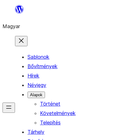
Ugrás
a
Magyar
tartalomhoz
Sablonok
Bővítmények
Hírek
Névjegy
Alapok
Történet
Követelmények
Telepítés
Tárhely