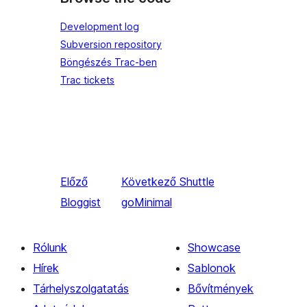
Development log
Subversion repository
Böngészés Trac-ben
Trac tickets
Előző
Következő
Shuttle
Bloggist
goMinimal
Rólunk
Showcase
Hírek
Sablonok
Tárhelyszolgatatás
Bővítmények