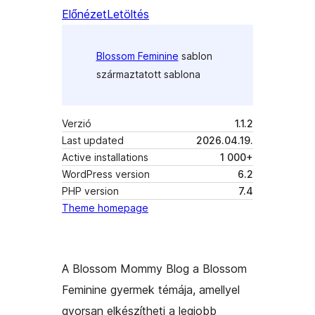
Előnézet
Letöltés
Blossom Feminine
sablon
származtatott sablona
Verzió
1.1.2
Last updated
2026.04.19.
Active installations
1 000+
WordPress version
6.2
PHP version
7.4
Theme homepage
A Blossom Mommy Blog a Blossom
Feminine gyermek témája, amellyel
gyorsan elkészítheti a legjobb