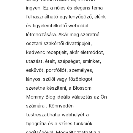
ingyen. Ez a nőies és elegáns téma
felhasználható egy lenyűgöző, élénk
és figyelemfelkeltő weboldal
létrehozására. Akár meg szeretné
osztani szakértői divattippjeit,
kedvenc receptjeit, akár életmódot,
utazást, ételt, szépséget, sminket,
esküvőt, portfóliót, személyes,
lányos, szülői vagy főzőblogot
szeretne készíteni, a Blossom
Mommy Blog ideális választás az Ön
számára . Könnyedén
testreszabhatja webhelyét a
tipográfia és a színes funkciók
segítségével. Megváltoztathatja a