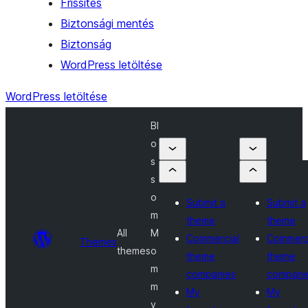
Frissítés
Biztonsági mentés
Biztonság
WordPress letöltése
WordPress letöltése
Bl
o
s
s
o
Submit a
Submit a
m
theme
theme
All
M
Commercial
Commerc
Themes
themes
o
theme
theme
m
companies
compani
m
My
My
y