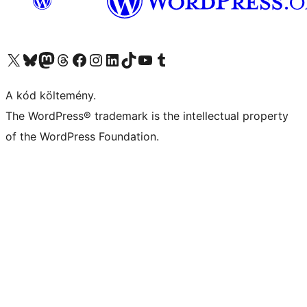
Visit our X (formerly Twitter) account
Visit our Bluesky account
Twitter csatornánk
Visit our Threads account
Facebook oldalunk megtekintése
Visit our Instagram account
Visit our LinkedIn account
Visit our TikTok account
Visit our YouTube channel
Visit our Tumblr account
A kód költemény.
The WordPress® trademark is the intellectual property
of the WordPress Foundation.