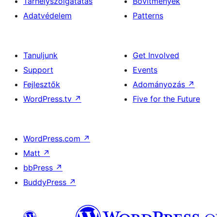
Tárhelyszolgatatás
Bővítmények
Adatvédelem
Patterns
Tanuljunk
Get Involved
Support
Events
Fejlesztők
Adományozás
↗
WordPress.tv
↗
Five for the Future
WordPress.com
↗
Matt
↗
bbPress
↗
BuddyPress
↗