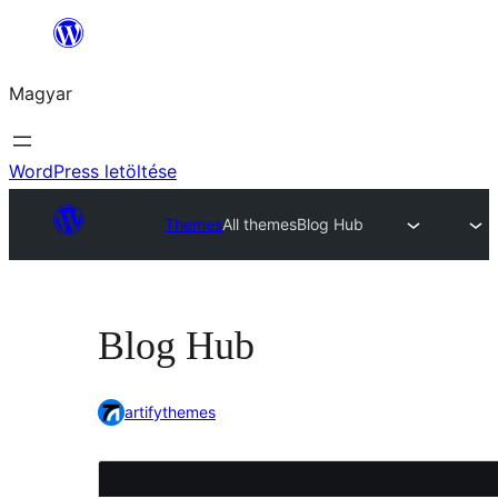
Ugrás
a
Magyar
tartalomhoz
WordPress letöltése
Themes
All themes
Blog Hub
Blog Hub
artifythemes