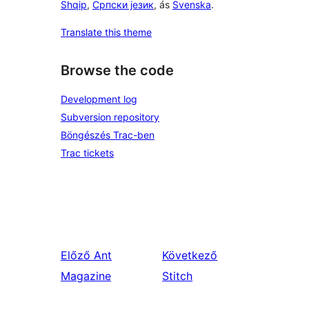
Shqip
,
Српски језик
, ás
Svenska
.
Translate this theme
Browse the code
Development log
Subversion repository
Böngészés Trac-ben
Trac tickets
Előző
Ant
Következő
Magazine
Stitch