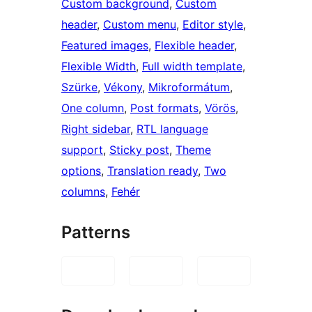
Custom background
, 
Custom
header
, 
Custom menu
, 
Editor style
, 
Featured images
, 
Flexible header
, 
Flexible Width
, 
Full width template
, 
Szürke
, 
Vékony
, 
Mikroformátum
, 
One column
, 
Post formats
, 
Vörös
, 
Right sidebar
, 
RTL language
support
, 
Sticky post
, 
Theme
options
, 
Translation ready
, 
Two
columns
, 
Fehér
Patterns