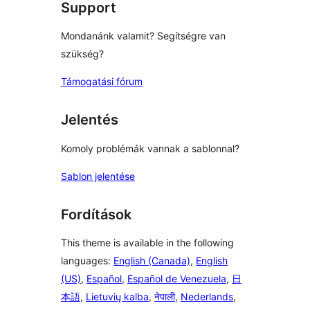
Support
Mondanánk valamit? Segítségre van
szükség?
Támogatási fórum
Jelentés
Komoly problémák vannak a sablonnal?
Sablon jelentése
Fordítások
This theme is available in the following
languages:
English (Canada)
,
English
(US)
,
Español
,
Español de Venezuela
,
日
本語
,
Lietuvių kalba
,
नेपाली
,
Nederlands
,