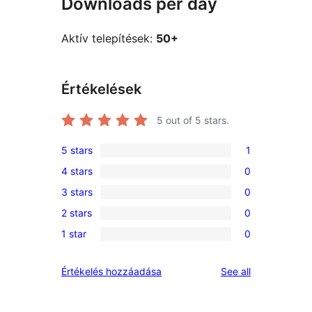
Downloads per day
Aktív telepítések:
50+
Értékelések
5
out of 5 stars.
5 stars
1
1
4 stars
0
5-
0
3 stars
0
star
4-
0
review
2 stars
0
star
3-
0
reviews
1 star
0
star
2-
0
reviews
star
1-
reviews
Értékelés hozzáadása
See all
reviews
star
reviews