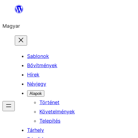
Ugrás
a
Magyar
tartalomhoz
Sablonok
Bővítmények
Hírek
Névjegy
Alapok
Történet
Követelmények
Telepítés
Tárhely