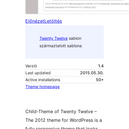
Előnézet
Letöltés
Twenty Twelve
sablon
származtatott sablona
Verzió
1.4
Last updated
2015.05.30.
Active installations
50+
Theme homepage
Child-Theme of Twenty Twelve –
The 2012 theme for WordPress is a
fully responsive theme that looks