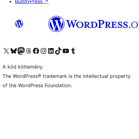
BuddyPress
↗
Visit our X (formerly Twitter) account
Visit our Bluesky account
Twitter csatornánk
Visit our Threads account
Facebook oldalunk megtekintése
Visit our Instagram account
Visit our LinkedIn account
Visit our TikTok account
Visit our YouTube channel
Visit our Tumblr account
A kód költemény.
The WordPress® trademark is the intellectual property
of the WordPress Foundation.