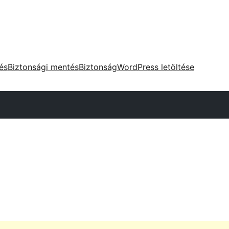
tés
Biztonsági mentés
Biztonság
WordPress letöltése