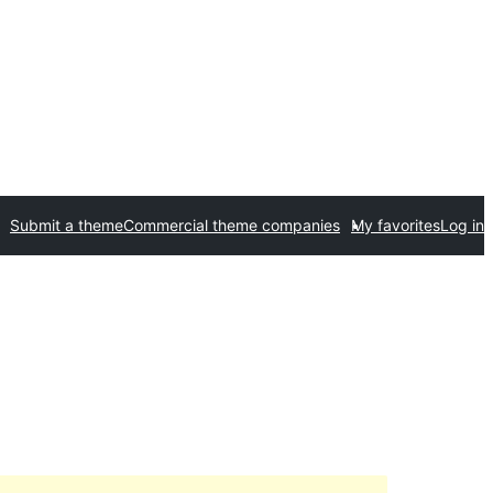
Submit a theme
Commercial theme companies
My favorites
Log in