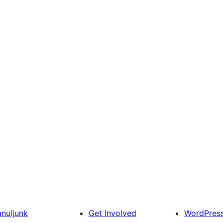
anuljunk
Get Involved
WordPres