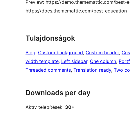
Preview: https://demo.thememattic.com/best-e
https://docs.thememattic.com/best-education
Tulajdonságok
Blog
, 
Custom background
, 
Custom header
, 
Cus
width template
, 
Left sidebar
, 
One column
, 
Portf
Threaded comments
, 
Translation ready
, 
Two co
Downloads per day
Aktív telepítések:
30+