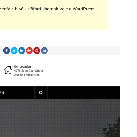
denféle hibák előfordulhatnak vele a WordPress
Előnézet
Letöltés
Verzió
1.1.3
Last updated
2021.12.13.
Active installations
30+
PHP version
7.0
Theme homepage