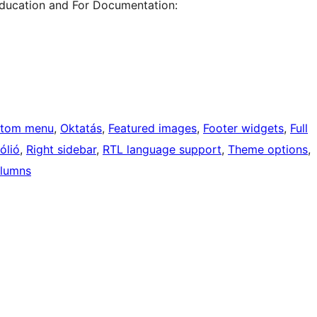
ducation and For Documentation:
tom menu
, 
Oktatás
, 
Featured images
, 
Footer widgets
, 
Full
ólió
, 
Right sidebar
, 
RTL language support
, 
Theme options
, 
lumns