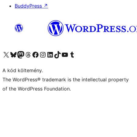
BuddyPress
↗
Visit our X (formerly Twitter) account
Visit our Bluesky account
Twitter csatornánk
Visit our Threads account
Facebook oldalunk megtekintése
Visit our Instagram account
Visit our LinkedIn account
Visit our TikTok account
Visit our YouTube channel
Visit our Tumblr account
A kód költemény.
The WordPress® trademark is the intellectual property
of the WordPress Foundation.