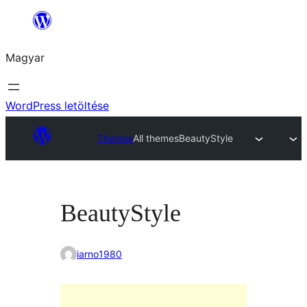
Ugrás
a
Magyar
tartalomhoz
WordPress letöltése
Themes
All themes
BeautyStyle
BeautyStyle
iarno1980