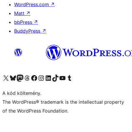
WordPress.com
↗
Matt
↗
bbPress
↗
BuddyPress
↗
Visit our X (formerly Twitter) account
Visit our Bluesky account
Twitter csatornánk
Visit our Threads account
Facebook oldalunk megtekintése
Visit our Instagram account
Visit our LinkedIn account
Visit our TikTok account
Visit our YouTube channel
Visit our Tumblr account
A kód költemény.
The WordPress® trademark is the intellectual property
of the WordPress Foundation.