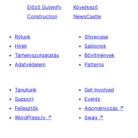
Előző
Gutenify
Következő
Construction
NewsCastle
Rólunk
Showcase
Hírek
Sablonok
Tárhelyszolgatatás
Bővítmények
Adatvédelem
Patterns
Tanuljunk
Get Involved
Support
Events
Fejlesztők
Adományozás
↗
WordPress.tv
↗
Swag
↗