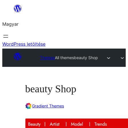
Ugrás
a
Magyar
tartalomhoz
WordPress letöltése
Themes
All themes
beauty Shop
beauty Shop
Gradient Themes