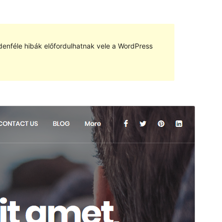
denféle hibák előfordulhatnak vele a WordPress
Előnézet
Letöltés
Verzió
2.6
Last updated
2019.02.21.
Active installations
80+
WordPress version
4.0
Theme homepage