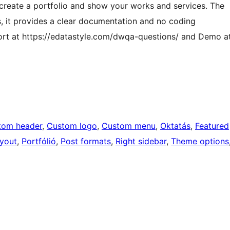
create a portfolio and show your works and services. The
, it provides a clear documentation and no coding
rt at https://edatastyle.com/dwqa-questions/ and Demo a
tom header
, 
Custom logo
, 
Custom menu
, 
Oktatás
, 
Featured
ayout
, 
Portfólió
, 
Post formats
, 
Right sidebar
, 
Theme options