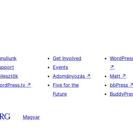
anuljunk
Get Involved
WordPres
upport
Events
↗
ejlesztők
Adományozás
↗
Matt
↗
ordPress.tv
↗
Five for the
bbPress
Future
BuddyPre
Magyar