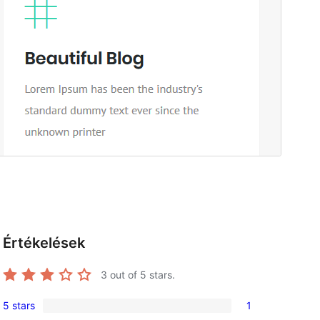
Értékelések
3
out of 5 stars.
5 stars
1
1