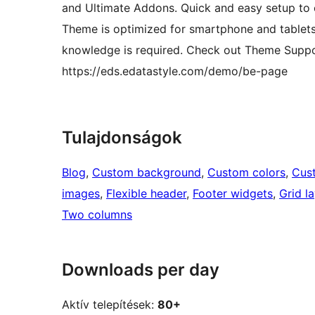
and Ultimate Addons. Quick and easy setup to 
Theme is optimized for smartphone and tablets
knowledge is required. Check out Theme Suppo
https://eds.edatastyle.com/demo/be-page
Tulajdonságok
Blog
, 
Custom background
, 
Custom colors
, 
Cus
images
, 
Flexible header
, 
Footer widgets
, 
Grid l
Two columns
Downloads per day
Aktív telepítések:
80+