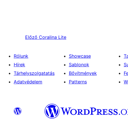
Előző
Coralina Lite
Rólunk
Showcase
T
Hírek
Sablonok
S
Tárhelyszolgatatás
Bővítmények
F
Adatvédelem
Patterns
W