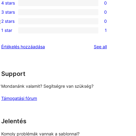
4 stars
0
5-
0
3 stars
0
star
4-
0
review
2 stars
0
t
star
3-
0
reviews
1 star
1
star
2-
1
reviews
star
1-
reviews
Értékelés hozzáadása
See all
reviews
star
review
Support
, 
Mondanánk valamit? Segítségre van szükség?
Támogatási fórum
Jelentés
Komoly problémák vannak a sablonnal?