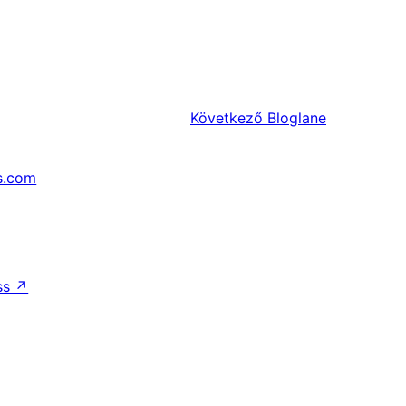
Következő
Bloglane
s.com
↗
ss
↗