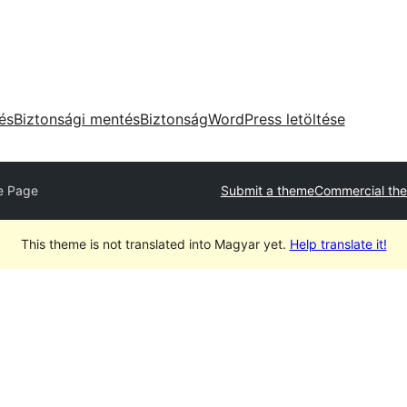
tés
Biztonsági mentés
Biztonság
WordPress letöltése
e Page
Submit a theme
Commercial th
This theme is not translated into Magyar yet.
Help translate it!