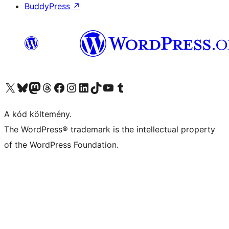
BuddyPress
↗
Visit our X (formerly Twitter) account
Visit our Bluesky account
Twitter csatornánk
Visit our Threads account
Facebook oldalunk megtekintése
Visit our Instagram account
Visit our LinkedIn account
Visit our TikTok account
Visit our YouTube channel
Visit our Tumblr account
A kód költemény.
The WordPress® trademark is the intellectual property
of the WordPress Foundation.