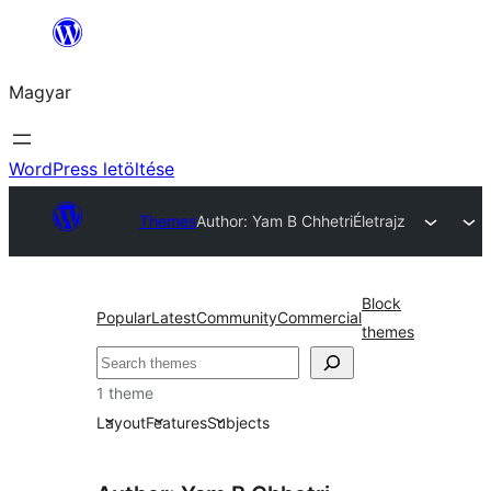
Ugrás
a
Magyar
tartalomhoz
WordPress letöltése
Themes
Author: Yam B Chhetri
Életrajz
Block
Popular
Latest
Community
Commercial
themes
Keresés
1 theme
Layout
Features
Subjects