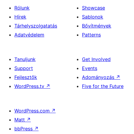
Rólunk
Showcase
Hírek
Sablonok
Tárhelyszolgatatás
Bővítmények
Adatvédelem
Patterns
Tanuljunk
Get Involved
Support
Events
Fejlesztők
Adományozás
↗
WordPress.tv
↗
Five for the Future
WordPress.com
↗
Matt
↗
bbPress
↗