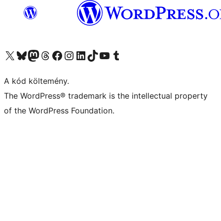
Visit our X (formerly Twitter) account
Visit our Bluesky account
Twitter csatornánk
Visit our Threads account
Facebook oldalunk megtekintése
Visit our Instagram account
Visit our LinkedIn account
Visit our TikTok account
Visit our YouTube channel
Visit our Tumblr account
A kód költemény.
The WordPress® trademark is the intellectual property
of the WordPress Foundation.