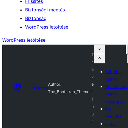
Frissítés
Biztonsági mentés
Biztonság
WordPress letöltése
WordPress letöltése
T
r
a
Submit a
v
theme
Author:
e
Commercial
Themes
The_Bootstrap_Themes
l
theme
T
companies
o
My
u
favorites
r
Log in