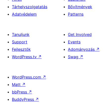
Tárhelyszolgatatás
Bővítmények
Adatvédelem
Patterns
Tanuljunk
Get Involved
Support
Events
Fejlesztők
Adományozás
↗
WordPress.tv
↗
Swag
↗
WordPress.com
↗
Matt
↗
bbPress
↗
BuddyPress
↗