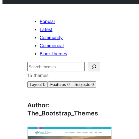
Popular
Latest
Community
Commercial
Block themes
Keresés
15 themes
Layout
0
Features
0
Subjects
0
Author:
The_Bootstrap_Themes