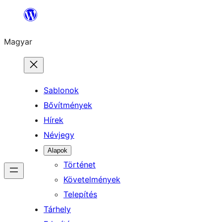
Ugrás
a
Magyar
tartalomhoz
Sablonok
Bővítmények
Hírek
Névjegy
Alapok
Történet
Követelmények
Telepítés
Tárhely