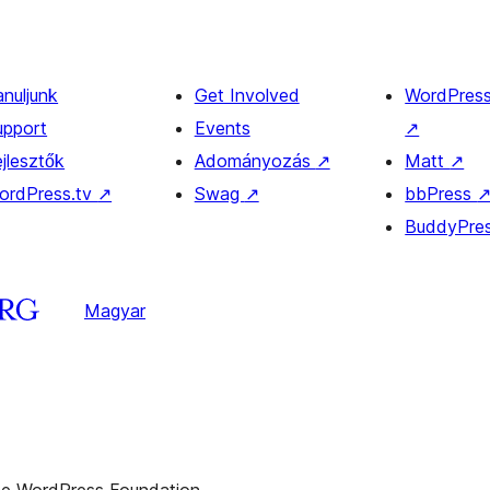
anuljunk
Get Involved
WordPres
upport
Events
↗
jlesztők
Adományozás
↗
Matt
↗
ordPress.tv
↗
Swag
↗
bbPress
BuddyPre
Magyar
the WordPress Foundation.