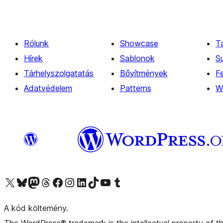
Rólunk
Showcase
T
Hírek
Sablonok
S
Tárhelyszolgatatás
Bővítmények
Fe
Adatvédelem
Patterns
W
Visit our X (formerly Twitter) account
Visit our Bluesky account
Twitter csatornánk
Visit our Threads account
Facebook oldalunk megtekintése
Visit our Instagram account
Visit our LinkedIn account
Visit our TikTok account
Visit our YouTube channel
Visit our Tumblr account
A kód költemény.
The WordPress® trademark is the intellectual property of 