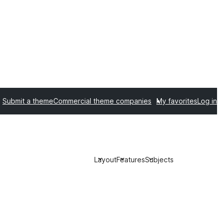
Submit a theme
Commercial theme companies
My favorites
Log in
Layout
Features
Subjects