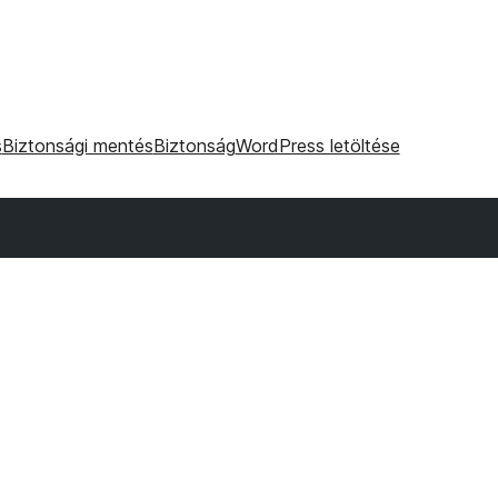
s
Biztonsági mentés
Biztonság
WordPress letöltése