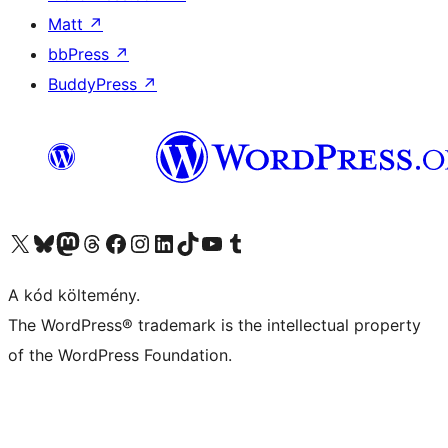
Matt
↗
bbPress
↗
BuddyPress
↗
Visit our X (formerly Twitter) account
Visit our Bluesky account
Twitter csatornánk
Visit our Threads account
Facebook oldalunk megtekintése
Visit our Instagram account
Visit our LinkedIn account
Visit our TikTok account
Visit our YouTube channel
Visit our Tumblr account
A kód költemény.
The WordPress® trademark is the intellectual property
of the WordPress Foundation.