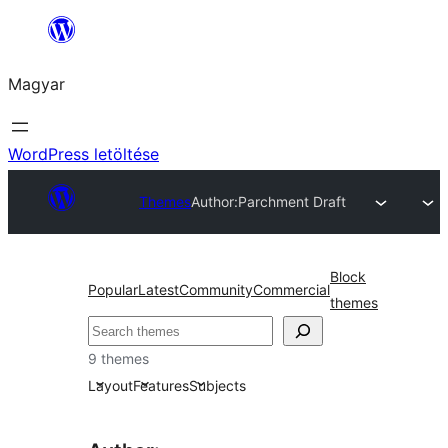
Ugrás
a
Magyar
tartalomhoz
WordPress letöltése
Themes
Author:
Parchment Draft
Block
Popular
Latest
Community
Commercial
themes
Keresés
9 themes
Layout
Features
Subjects