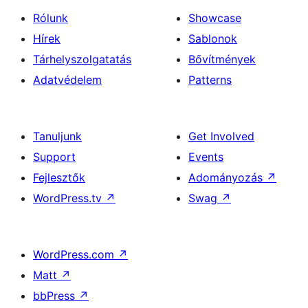
Rólunk
Showcase
Hírek
Sablonok
Tárhelyszolgatatás
Bővítmények
Adatvédelem
Patterns
Tanuljunk
Get Involved
Support
Events
Fejlesztők
Adományozás
↗
WordPress.tv
↗
Swag
↗
WordPress.com
↗
Matt
↗
bbPress
↗