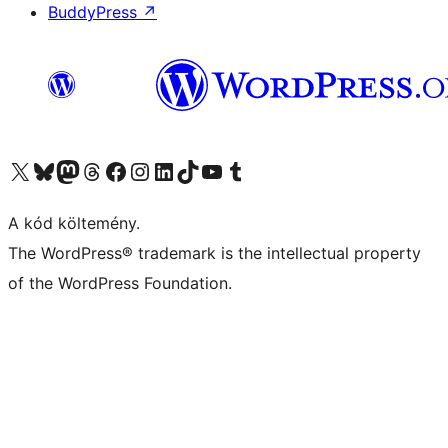
BuddyPress
↗
Visit our X (formerly Twitter) account
Visit our Bluesky account
Twitter csatornánk
Visit our Threads account
Facebook oldalunk megtekintése
Visit our Instagram account
Visit our LinkedIn account
Visit our TikTok account
Visit our YouTube channel
Visit our Tumblr account
A kód költemény.
The WordPress® trademark is the intellectual property
of the WordPress Foundation.