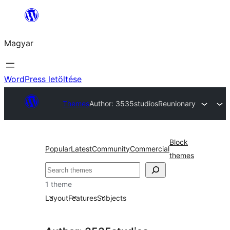
Ugrás
a
Magyar
tartalomhoz
WordPress letöltése
Themes
Author: 3535studios
Reunionary
Block
Popular
Latest
Community
Commercial
themes
Keresés
1 theme
Layout
Features
Subjects