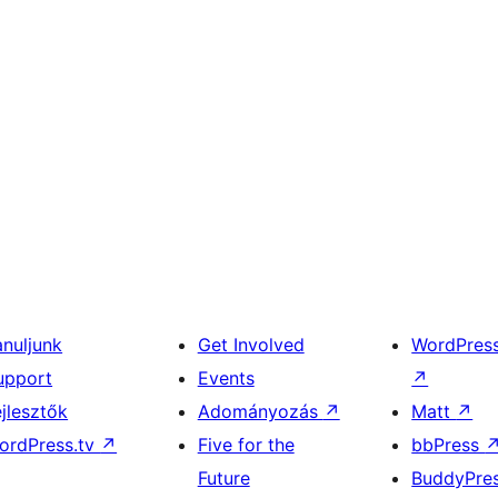
anuljunk
Get Involved
WordPres
upport
Events
↗
ejlesztők
Adományozás
↗
Matt
↗
ordPress.tv
↗
Five for the
bbPress
Future
BuddyPre