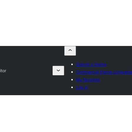
Submit a theme
itor
Commercial theme companie
My favorites
Log in