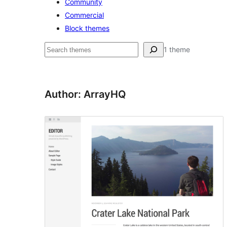
Community
Commercial
Block themes
Keresés
1 theme
Author: ArrayHQ