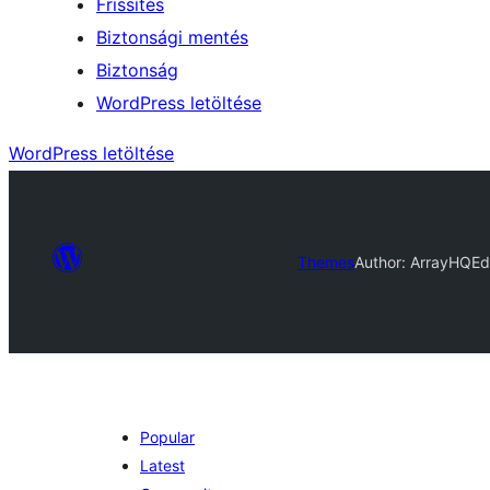
Frissítés
Biztonsági mentés
Biztonság
WordPress letöltése
WordPress letöltése
Themes
Author: ArrayHQ
Ed
Popular
Latest