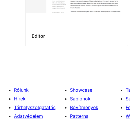
Editor
Rólunk
Showcase
T
Hírek
Sablonok
S
Tárhelyszolgatatás
Bővítmények
F
Adatvédelem
Patterns
W