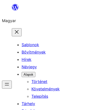
Ugrás
a
Magyar
tartalomhoz
Sablonok
Bővítmények
Hírek
Névjegy
Alapok
Történet
Követelmények
Telepítés
Tárhely