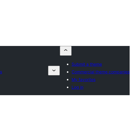
Submit a theme
s
Commercial theme companies
My favorites
Log in