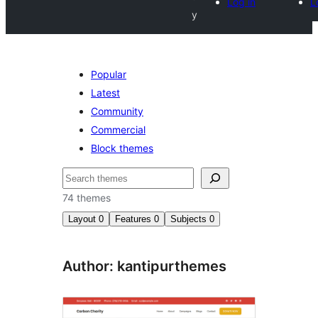
Log in
L
y
Popular
Latest
Community
Commercial
Block themes
Keresés
74 themes
Layout
0
Features
0
Subjects
0
Author: kantipurthemes