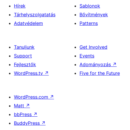
Hírek
Sablonok
Tárhelyszolgatatás
Bővítmények
Adatvédelem
Patterns
Tanuljunk
Get Involved
Support
Events
Fejlesztők
Adományozás
↗
WordPress.tv
↗
Five for the Future
WordPress.com
↗
Matt
↗
bbPress
↗
BuddyPress
↗