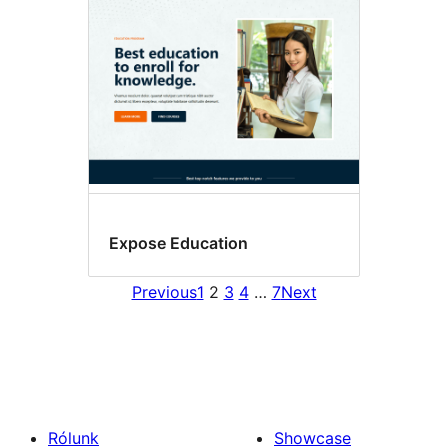
Expose Education
Previous
1
2
3
4
…
7
Next
Rólunk
Showcase