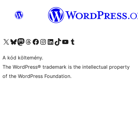
Visit our X (formerly Twitter) account
Visit our Bluesky account
Twitter csatornánk
Visit our Threads account
Facebook oldalunk megtekintése
Visit our Instagram account
Visit our LinkedIn account
Visit our TikTok account
Visit our YouTube channel
Visit our Tumblr account
A kód költemény.
The WordPress® trademark is the intellectual property
of the WordPress Foundation.