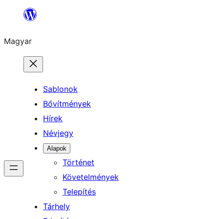
Ugrás
a
Magyar
tartalomhoz
Sablonok
Bővítmények
Hírek
Névjegy
Alapok
Történet
Követelmények
Telepítés
Tárhely