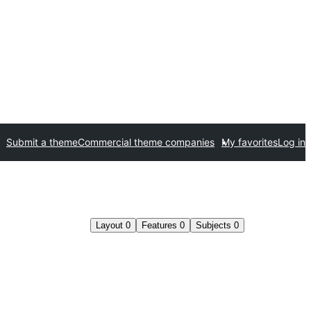
Submit a theme
Commercial theme companies
My favorites
Log in
Layout
0
Features
0
Subjects
0