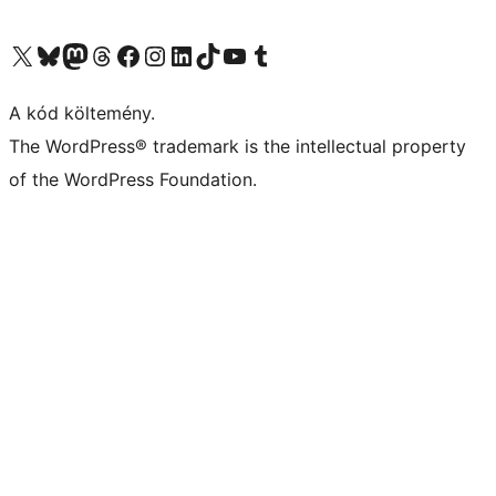
Visit our X (formerly Twitter) account
Visit our Bluesky account
Twitter csatornánk
Visit our Threads account
Facebook oldalunk megtekintése
Visit our Instagram account
Visit our LinkedIn account
Visit our TikTok account
Visit our YouTube channel
Visit our Tumblr account
A kód költemény.
The WordPress® trademark is the intellectual property
of the WordPress Foundation.