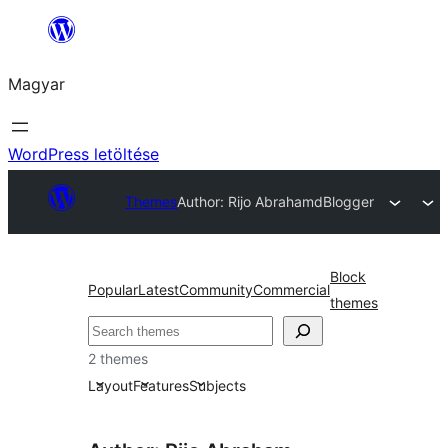
Ugrás
a
Magyar
tartalomhoz
WordPress letöltése
Themes
Author: Rijo Abraham
dBlogger
Block
Popular
Latest
Community
Commercial
themes
Keresés
2 themes
Layout
Features
Subjects