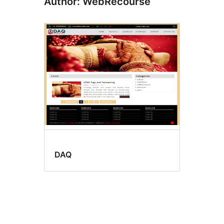
Author: WebRecourse
DAQ