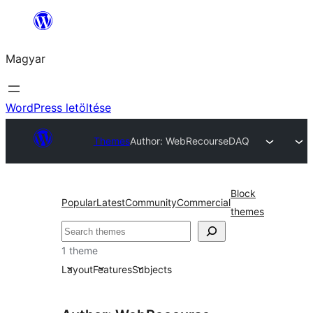
Ugrás
a
Magyar
tartalomhoz
WordPress letöltése
Themes
Author: WebRecourse
DAQ
Block
Popular
Latest
Community
Commercial
themes
Keresés
1 theme
Layout
Features
Subjects