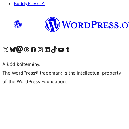
BuddyPress
↗
Visit our X (formerly Twitter) account
Visit our Bluesky account
Twitter csatornánk
Visit our Threads account
Facebook oldalunk megtekintése
Visit our Instagram account
Visit our LinkedIn account
Visit our TikTok account
Visit our YouTube channel
Visit our Tumblr account
A kód költemény.
The WordPress® trademark is the intellectual property
of the WordPress Foundation.