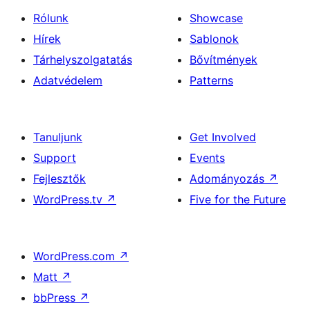
Rólunk
Showcase
Hírek
Sablonok
Tárhelyszolgatatás
Bővítmények
Adatvédelem
Patterns
Tanuljunk
Get Involved
Support
Events
Fejlesztők
Adományozás
↗
WordPress.tv
↗
Five for the Future
WordPress.com
↗
Matt
↗
bbPress
↗