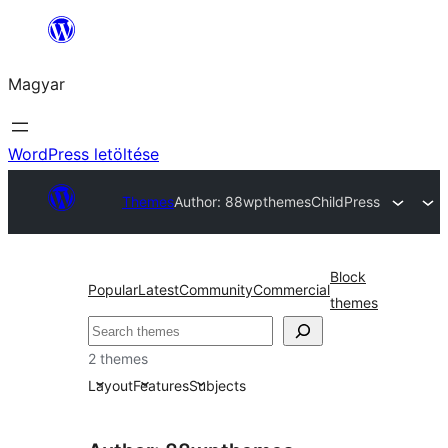
Ugrás
a
Magyar
tartalomhoz
WordPress letöltése
Themes
Author: 88wpthemes
ChildPress
Block
Popular
Latest
Community
Commercial
themes
Keresés
2 themes
Layout
Features
Subjects