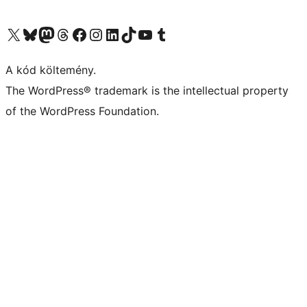
Visit our X (formerly Twitter) account
Visit our Bluesky account
Twitter csatornánk
Visit our Threads account
Facebook oldalunk megtekintése
Visit our Instagram account
Visit our LinkedIn account
Visit our TikTok account
Visit our YouTube channel
Visit our Tumblr account
A kód költemény.
The WordPress® trademark is the intellectual property
of the WordPress Foundation.