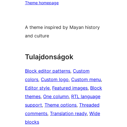
Theme homepage
A theme inspired by Mayan history
and culture
Tulajdonságok
Block editor patterns
, 
Custom
colors
, 
Custom logo
, 
Custom menu
, 
Editor style
, 
Featured images
, 
Block
themes
, 
One column
, 
RTL language
support
, 
Theme options
, 
Threaded
comments
, 
Translation ready
, 
Wide
blocks