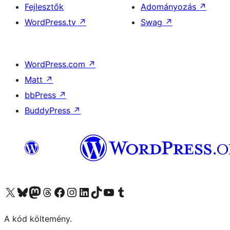
Fejlesztők
Adományozás
↗
WordPress.tv
↗
Swag
↗
WordPress.com
↗
Matt
↗
bbPress
↗
BuddyPress
↗
Visit our X (formerly Twitter) account
Visit our Bluesky account
Twitter csatornánk
Visit our Threads account
Facebook oldalunk megtekintése
Visit our Instagram account
Visit our LinkedIn account
Visit our TikTok account
Visit our YouTube channel
Visit our Tumblr account
A kód költemény.