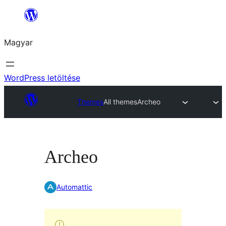
Ugrás
a
Magyar
tartalomhoz
WordPress letöltése
Themes
All themes
Archeo
Archeo
Automattic