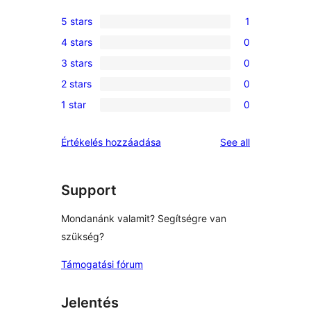
5 stars
1
1
4 stars
0
5-
0
3 stars
0
star
4-
0
review
2 stars
0
star
3-
0
reviews
1 star
0
star
2-
0
reviews
star
1-
reviews
Értékelés hozzáadása
See all
reviews
star
reviews
Support
Mondanánk valamit? Segítségre van
szükség?
Támogatási fórum
Jelentés