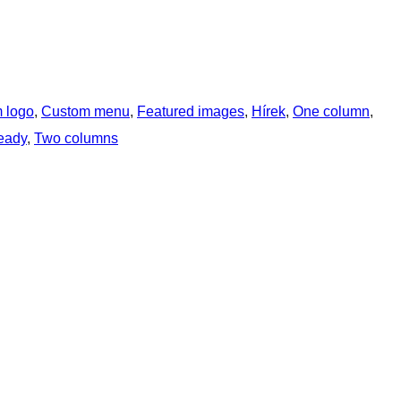
 logo
, 
Custom menu
, 
Featured images
, 
Hírek
, 
One column
, 
ready
, 
Two columns