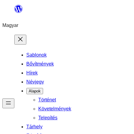
Ugrás
a
Magyar
tartalomhoz
Sablonok
Bővítmények
Hírek
Névjegy
Alapok
Történet
Követelmények
Telepítés
Tárhely