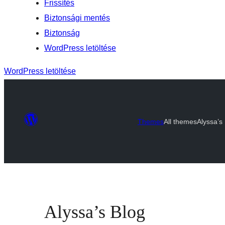
Frissítés
Biztonsági mentés
Biztonság
WordPress letöltése
WordPress letöltése
Themes
All themes
Alyssa’s
Alyssa’s Blog