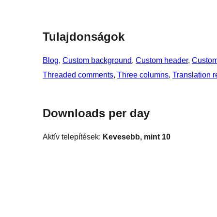
Tulajdonságok
Blog
, 
Custom background
, 
Custom header
, 
Custom
Threaded comments
, 
Three columns
, 
Translation 
Downloads per day
Aktív telepítések:
Kevesebb, mint 10