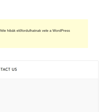
féle hibák előfordulhatnak vele a WordPress
Előnézet
Letöltés
Verzió
1.1.9
Last updated
2020.11.07.
Active installations
Kevesebb, mint 10
PHP version
5.2
Theme homepage