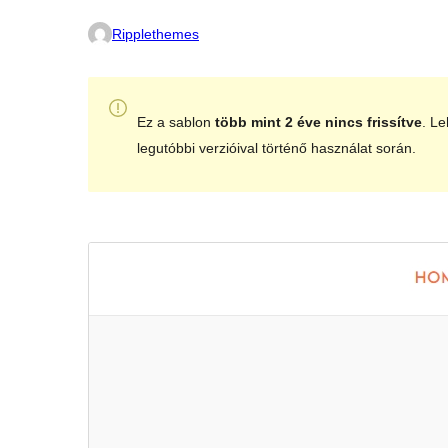
Ripplethemes
Ez a sablon
több mint 2 éve nincs frissítve
. Le
legutóbbi verzióival történő használat során.