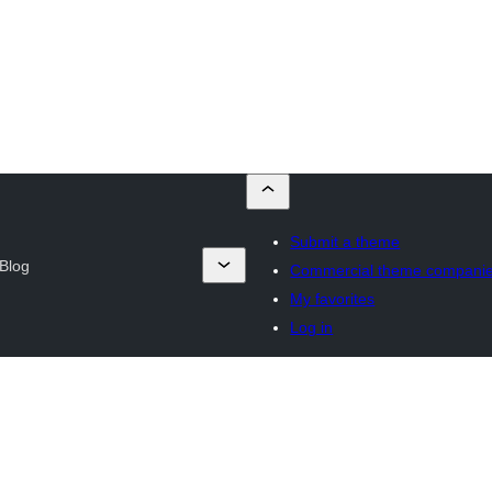
Submit a theme
 Blog
Commercial theme compani
My favorites
Log in