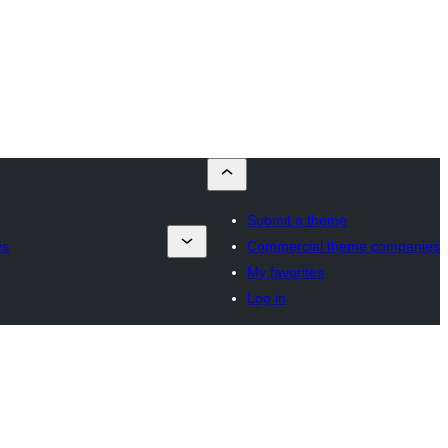
Submit a theme
es
Commercial theme companies
My favorites
Log in