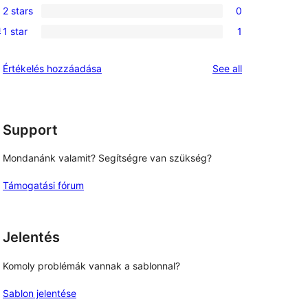
review
2 stars
0
star
3-
0
h
review
1 star
1
star
2-
1
reviews
star
1-
reviews
Értékelés hozzáadása
See all
reviews
star
review
Support
Mondanánk valamit? Segítségre van szükség?
Támogatási fórum
Jelentés
Komoly problémák vannak a sablonnal?
Sablon jelentése