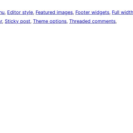
nu
, 
Editor style
, 
Featured images
, 
Footer widgets
, 
Full widt
r
, 
Sticky post
, 
Theme options
, 
Threaded comments
, 