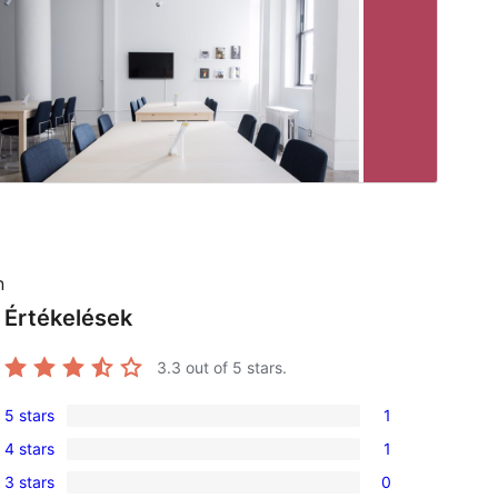
n
Értékelések
3.3
out of 5 stars.
5 stars
1
1
4 stars
1
5-
1
3 stars
0
star
4-
0