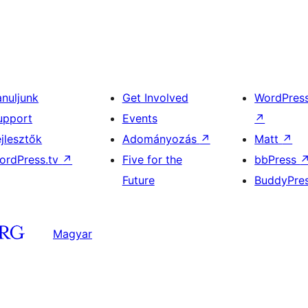
anuljunk
Get Involved
WordPres
upport
Events
↗
ejlesztők
Adományozás
↗
Matt
↗
ordPress.tv
↗
Five for the
bbPress
Future
BuddyPre
Magyar