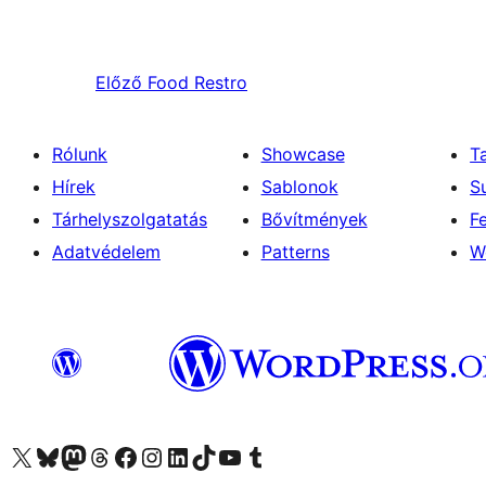
Előző
Food Restro
Rólunk
Showcase
T
Hírek
Sablonok
S
Tárhelyszolgatatás
Bővítmények
F
Adatvédelem
Patterns
W
Visit our X (formerly Twitter) account
Visit our Bluesky account
Twitter csatornánk
Visit our Threads account
Facebook oldalunk megtekintése
Visit our Instagram account
Visit our LinkedIn account
Visit our TikTok account
Visit our YouTube channel
Visit our Tumblr account