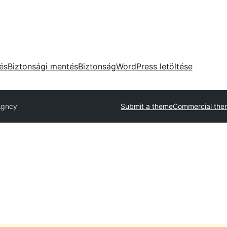
tés
Biztonsági mentés
Biztonság
WordPress letöltése
Agncy
Submit a theme
Commercial the