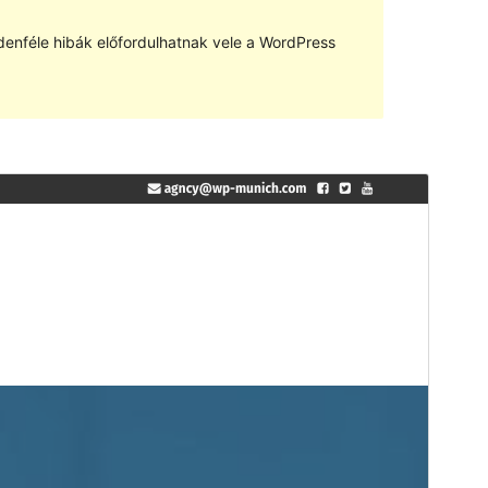
denféle hibák előfordulhatnak vele a WordPress
Előnézet
Letöltés
Verzió
1.6.7
Last updated
2019.08.17.
Active installations
10+
WordPress version
4.8
PHP version
5.6
Theme homepage