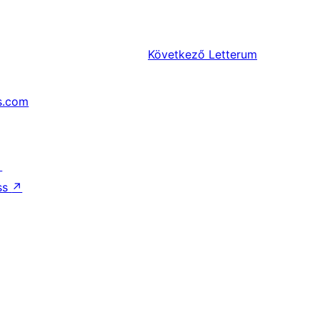
Következő
Letterum
s.com
↗
ss
↗