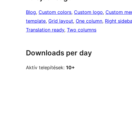
Blog
, 
Custom colors
, 
Custom logo
, 
Custom me
template
, 
Grid layout
, 
One column
, 
Right sideba
Translation ready
, 
Two columns
Downloads per day
Aktív telepítések:
10+