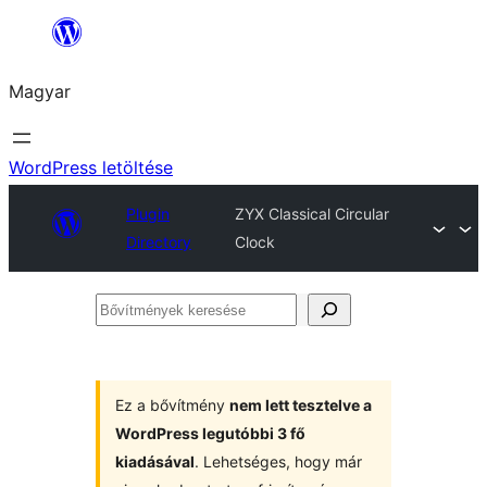
Ugrás
a
Magyar
tartalomhoz
WordPress letöltése
Plugin
ZYX Classical Circular
Directory
Clock
Bővítmények
keresése
Ez a bővítmény
nem lett tesztelve a
WordPress legutóbbi 3 fő
kiadásával
. Lehetséges, hogy már