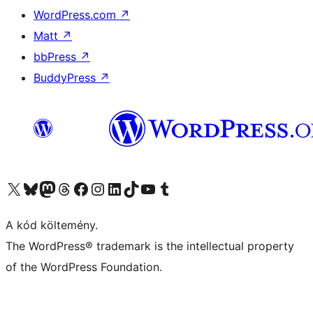
WordPress.com
↗
Matt
↗
bbPress
↗
BuddyPress
↗
Visit our X (formerly Twitter) account
Visit our Bluesky account
Twitter csatornánk
Visit our Threads account
Facebook oldalunk megtekintése
Visit our Instagram account
Visit our LinkedIn account
Visit our TikTok account
Visit our YouTube channel
Visit our Tumblr account
A kód költemény.
The WordPress® trademark is the intellectual property
of the WordPress Foundation.