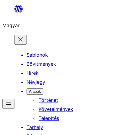
Ugrás
a
Magyar
tartalomhoz
Sablonok
Bővítmények
Hírek
Névjegy
Alapok
Történet
Követelmények
Telepítés
Tárhely