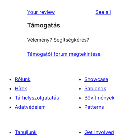
reviews
star
1-
reviews
Your review
See all
reviews
star
Támogatás
reviews
Vélemény? Segítségkérés?
Támogatói fórum megtekintése
Rólunk
Showcase
Hírek
Sablonok
Tárhelyszolgatatás
Bővítmények
Adatvédelem
Patterns
Tanuljunk
Get Involved