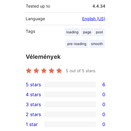
Tested up to
4.4.34
Language
English (US)
Tags
loading
page
post
pre-loading
smooth
Vélemények
5
out of 5 stars.
5 stars
6
6
4 stars
0
5-
0
3 stars
0
star
4-
0
2 stars
0
reviews
star
3-
0
1 star
0
reviews
star
2-
0