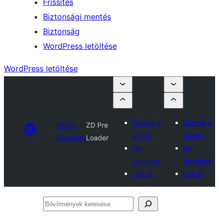
Frissítés
Biztonsági mentés
Biztonság
WordPress letöltése
WordPress letöltése
Submit a
Submit a
Plugin
ZD Pre
plugin
plugin
Directory
Loader
My
My
favorites
favorites
Log in
Log in
Bővítmények
keresése