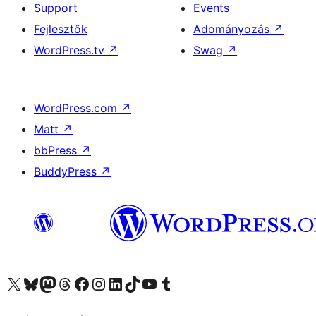
Support
Events
Fejlesztők
Adományozás
↗
WordPress.tv
↗
Swag
↗
WordPress.com
↗
Matt
↗
bbPress
↗
BuddyPress
↗
Visit our X (formerly Twitter) account
Visit our Bluesky account
Twitter csatornánk
Visit our Threads account
Facebook oldalunk megtekintése
Visit our Instagram account
Visit our LinkedIn account
Visit our TikTok account
Visit our YouTube channel
Visit our Tumblr account