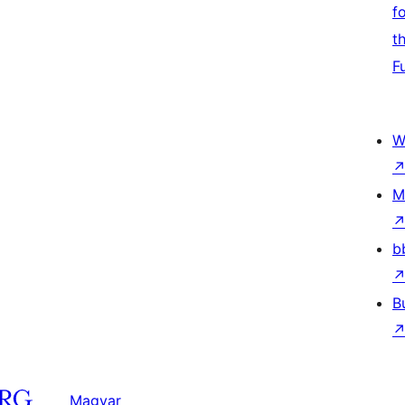
f
t
F
W
M
b
B
Magyar