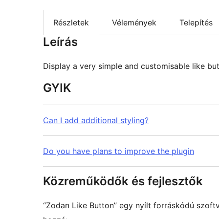
Részletek
Vélemények
Telepítés
Leírás
Display a very simple and customisable like bu
GYIK
Can I add additional styling?
Do you have plans to improve the plugin
Közreműködők és fejlesztők
“Zodan Like Button” egy nyílt forráskódú szof