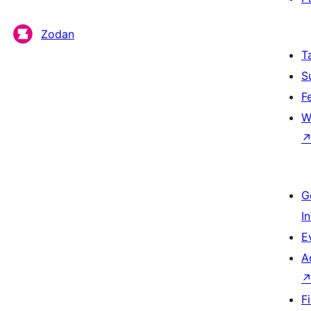
Zodan
T
S
F
W
G
I
E
A
F