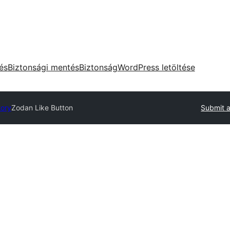
tés
Biztonsági mentés
Biztonság
WordPress letöltése
tory
Zodan Like Button
Submit a