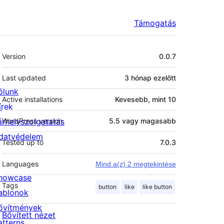
Támogatás
Meta
Version
0.0.7
Last updated
3 hónap
ezelőtt
ólunk
Active installations
Kevesebb, mint 10
írek
árhelyszolgatatás
WordPress version
5.5 vagy magasabb
datvédelem
Tested up to
7.0.3
Languages
Mind a(z) 2 megtekintése
howcase
Tags
button
like
like button
ablonok
ővítmények
Bővített nézet
atterns