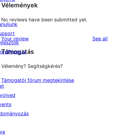
Vélemények
No reviews have been submitted yet.
anuljunk
upport
reviews
Your review
See all
ejlesztők
Támogatás
ordPress.tv
↗
Vélemény? Segítségkérés?
Támogatói fórum megtekintése
et
nvolved
vents
dományozás
↗
ive