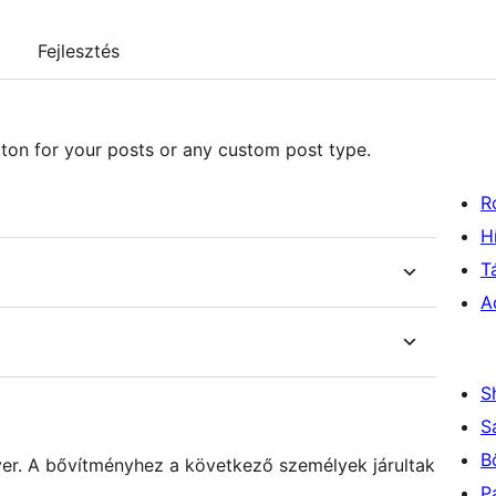
Fejlesztés
tton for your posts or any custom post type.
R
H
T
A
S
S
B
tver. A bővítményhez a következő személyek járultak
P