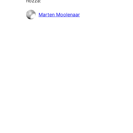
hozzá:
Közreműködők
Marten Moolenaar