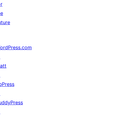
or
he
uture
ordPress.com
↗
att
↗
bPress
↗
uddyPress
↗