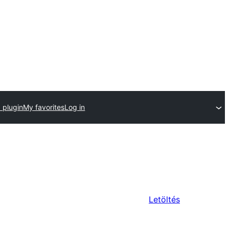
 plugin
My favorites
Log in
Letöltés