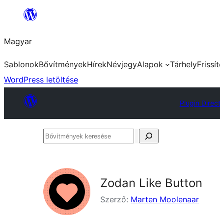
Ugrás
a
Magyar
tartalomhoz
Sablonok
Bővítmények
Hírek
Névjegy
Alapok
Tárhely
Frissí
WordPress letöltése
Plugin Direc
Bővítmények
keresése
Zodan Like Button
Szerző:
Marten Moolenaar