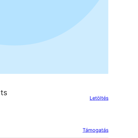
ts
Letöltés
Támogatás