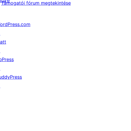
uture
Támogatói fórum megtekintése
ordPress.com
↗
att
↗
bPress
↗
uddyPress
↗