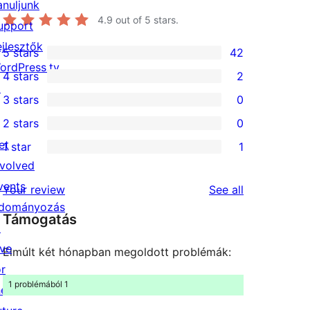
anuljunk
4.9
out of 5 stars.
upport
ejlesztők
5 stars
42
42
ordPress.tv
4 stars
2
5-
2
↗
3 stars
0
star
4-
0
2 stars
0
reviews
star
3-
0
et
1 star
1
reviews
star
2-
1
nvolved
reviews
star
1-
vents
reviews
Your review
See all
reviews
star
dományozás
Támogatás
review
↗
ive
Elmúlt két hónapban megoldott problémák:
or
1 problémából 1
he