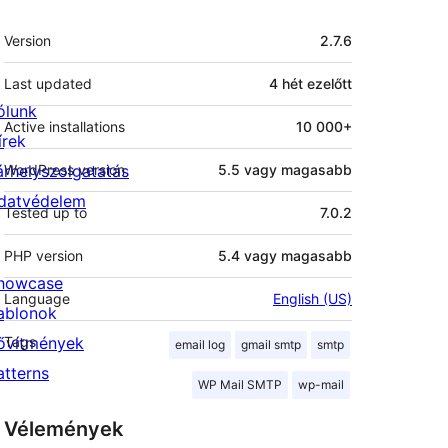
Meta
Version
2.7.6
Last updated
4 hét
ezelőtt
ólunk
Active installations
10 000+
írek
árhelyszolgatatás
WordPress version
5.5 vagy magasabb
datvédelem
Tested up to
7.0.2
PHP version
5.4 vagy magasabb
howcase
Language
English (US)
ablonok
ővítmények
Tags
email log
gmail smtp
smtp
atterns
WP Mail SMTP
wp-mail
Vélemények