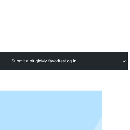
Submit a plugin
My favorites
Log in