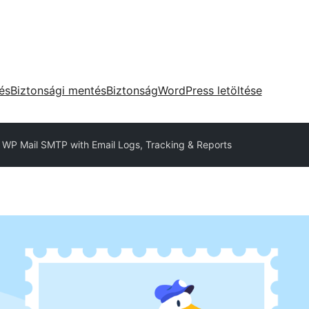
tés
Biztonsági mentés
Biztonság
WordPress letöltése
WP Mail SMTP with Email Logs, Tracking & Reports