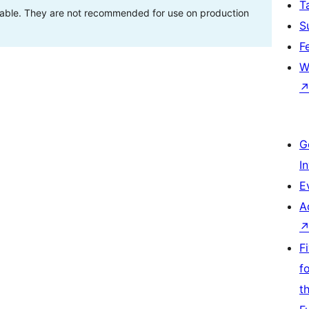
T
stable. They are not recommended for use on production
S
F
W
G
I
E
A
F
f
t