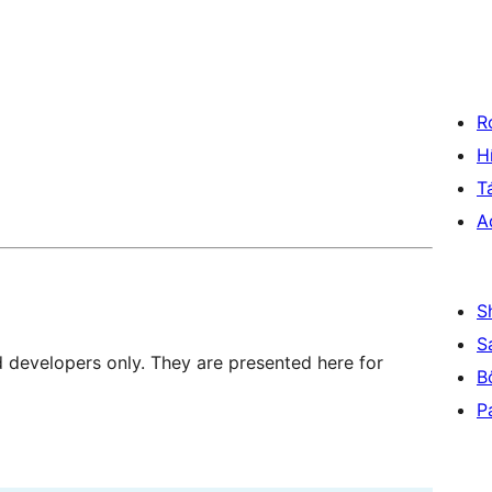
R
H
T
A
S
S
d developers only. They are presented here for
B
P