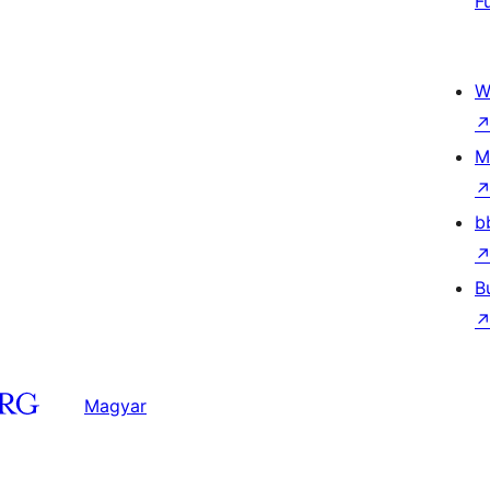
F
W
M
b
B
Magyar