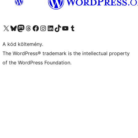
Visit our X (formerly Twitter) account
Visit our Bluesky account
Twitter csatornánk
Visit our Threads account
Facebook oldalunk megtekintése
Visit our Instagram account
Visit our LinkedIn account
Visit our TikTok account
Visit our YouTube channel
Visit our Tumblr account
A kód költemény.
The WordPress® trademark is the intellectual property
of the WordPress Foundation.