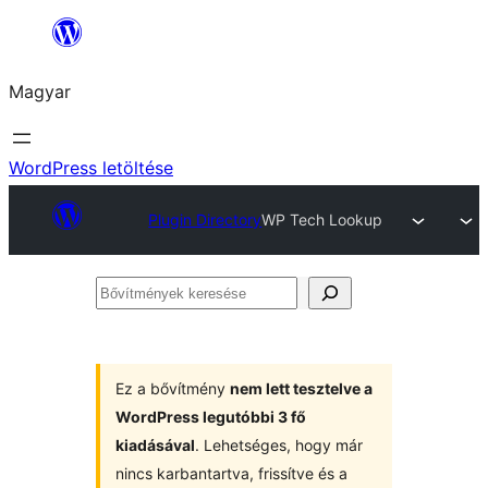
Ugrás
a
Magyar
tartalomhoz
WordPress letöltése
Plugin Directory
WP Tech Lookup
Bővítmények
keresése
Ez a bővítmény
nem lett tesztelve a
WordPress legutóbbi 3 fő
kiadásával
. Lehetséges, hogy már
nincs karbantartva, frissítve és a