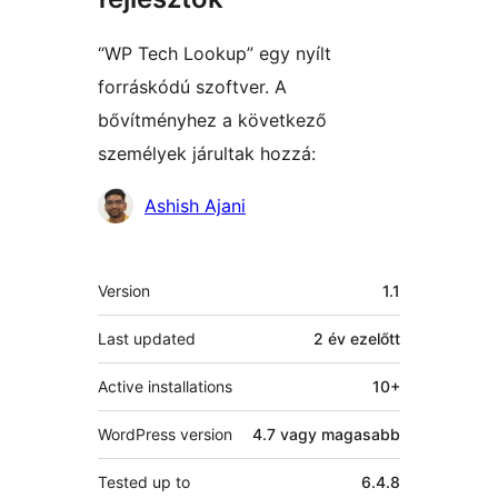
“WP Tech Lookup” egy nyílt
forráskódú szoftver. A
bővítményhez a következő
személyek járultak hozzá:
Közreműködők
Ashish Ajani
Meta
Version
1.1
Last updated
2 év
ezelőtt
Active installations
10+
WordPress version
4.7 vagy magasabb
Tested up to
6.4.8