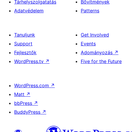
Tárhelyszolgatatás
Bővítmények
Adatvédelem
Patterns
Tanuljunk
Get Involved
Support
Events
Fejlesztők
Adományozás
↗
WordPress.tv
↗
Five for the Future
WordPress.com
↗
Matt
↗
bbPress
↗
BuddyPress
↗