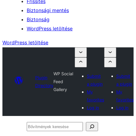
Frissítés
Biztonsági mentés
Biztonság
WordPress letöltése
WordPress letöltése
WP Social
Submit
Submit
Plugin
Feed
a plugin
a plugin
Directory
Gallery
My
My
favorites
favorites
Log in
Log in
Bővítmények
keresése