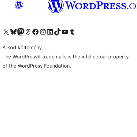
Visit our X (formerly Twitter) account
Visit our Bluesky account
Twitter csatornánk
Visit our Threads account
Facebook oldalunk megtekintése
Visit our Instagram account
Visit our LinkedIn account
Visit our TikTok account
Visit our YouTube channel
Visit our Tumblr account
A kód költemény.
The WordPress® trademark is the intellectual property
of the WordPress Foundation.