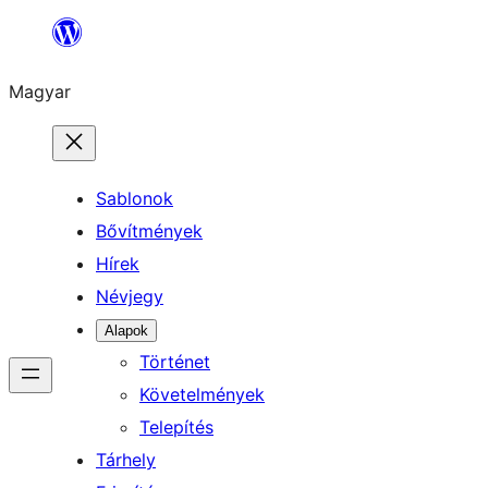
Ugrás
a
Magyar
tartalomhoz
Sablonok
Bővítmények
Hírek
Névjegy
Alapok
Történet
Követelmények
Telepítés
Tárhely