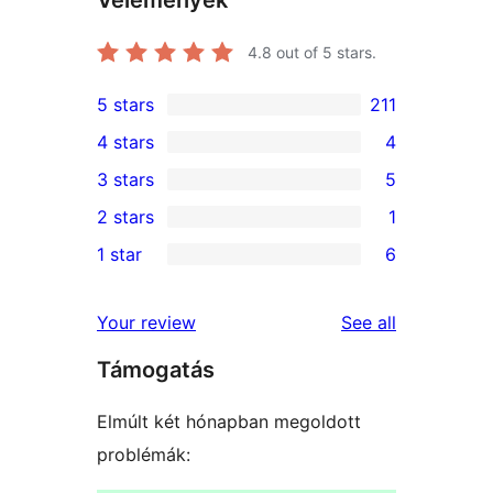
4.8
out of 5 stars.
5 stars
211
211
4 stars
4
5-
4
3 stars
5
star
4-
5
2 stars
1
reviews
star
3-
1
1 star
6
reviews
star
2-
6
reviews
star
1-
reviews
Your review
See all
review
star
Támogatás
reviews
Elmúlt két hónapban megoldott
problémák: