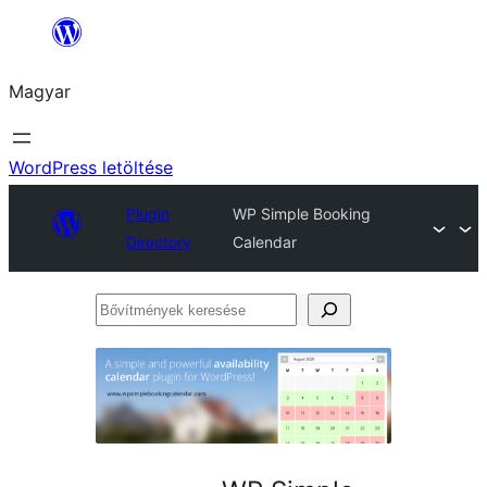
Ugrás
a
Magyar
tartalomhoz
WordPress letöltése
Plugin
WP Simple Booking
Directory
Calendar
Bővítmények
keresése