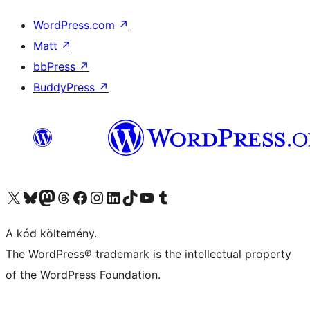
WordPress.com
↗
Matt
↗
bbPress
↗
BuddyPress
↗
Visit our X (formerly Twitter) account
Visit our Bluesky account
Twitter csatornánk
Visit our Threads account
Facebook oldalunk megtekintése
Visit our Instagram account
Visit our LinkedIn account
Visit our TikTok account
Visit our YouTube channel
Visit our Tumblr account
A kód költemény.
The WordPress® trademark is the intellectual property
of the WordPress Foundation.